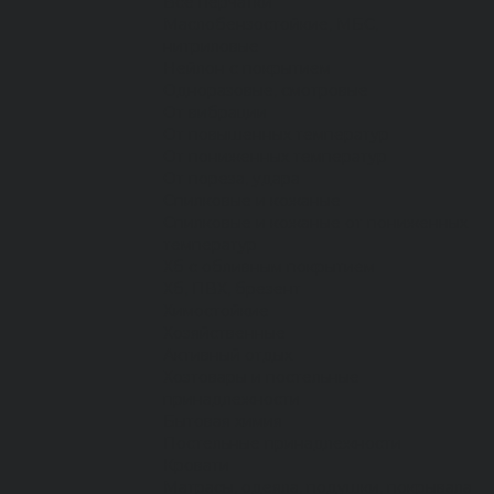
Все перчатки
Маслобензостойкие, МБС,
нитриловые
Нейлон с покрытием
Одноразовые, смотровые
От вибрации
От повышенных температур
От пониженных температур
От пореза, удара
Спилковые и кожаные
Спилковые и кожаные от пониженных
температур
Хб с обливным покрытием
Хб, ПВХ, брезент
Химостойкие
Хозяйственные
Активный отдых
Хозтовары и постельные
принадлежности
Бытовая химия
Постельные принадлежности
Кровати
Матрасы, одеяла, подушки, покрывала