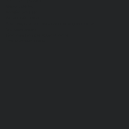
Хб, ПВХ, брезент
Химостойкие
Хозяйственные
Активный отдых
Хозтовары и постельные принадлежности
Бытовая химия
Постельные принадлежности
Технические ткани