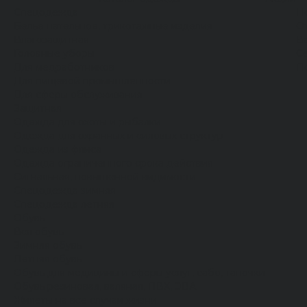
Спецодежда
Н
Белье нательное, трикотажные изделия
О
Влагозащитная
В
Головные уборы
С
Для медработников
П
Для пищевой промышленности
Для сферы обслуживания
Защитная
Одежда для охоты и рыбалки
Одежда для охранных и силовых структур
Одежда из флиса
Одежда ограниченного срока действия
Сигнальная, повышенной видимости
Спецодежда зимняя
Спецодежда летняя
Обувь
Вся обувь
Зимняя обувь
Летняя обувь
Обувь для медицины и сферы услуг, сабо, тапочки
Обувь резиновая, валяная, ПВХ, ЭВА
Жилеты на все случаи жизни