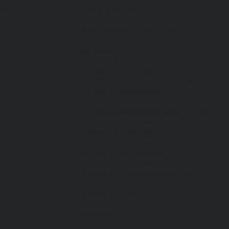
латы
Каталог одежды
Спецодежда
Белье нательное, трикотажные
изделия
Влагозащитная
Головные уборы
Для медработников
Для пищевой промышленности
Для сферы обслуживания
Защитная
Для нефтегазодобывающей отрасли
От вредных биологических факторов
От кислот и щелочей
От повышенных температур
Фартуки и нарукавники
Одежда для охоты и рыбалки
Одежда для охранных и силовых
структур
Одежда из флиса
Одежда ограниченного срока
действия
Сигнальная, повышенной видимости