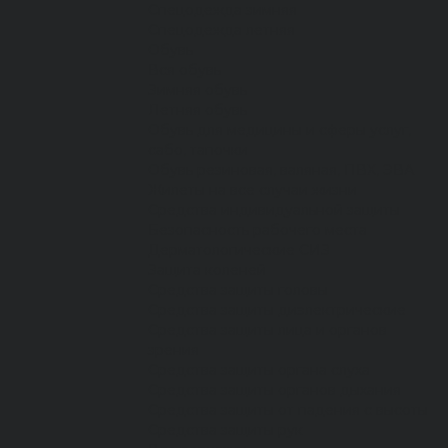
Спецодежда зимняя
Спецодежда летняя
Обувь
Вся обувь
Зимняя обувь
Летняя обувь
Обувь для медицины и сферы услуг,
сабо, тапочки
Обувь резиновая, валяная, ПВХ, ЭВА
Жилеты на все случаи жизни
Средства индивидуальной защиты
Безопасность рабочего места
Дерматологические СИЗ
Защита коленей
Средства защиты головы
Средства защиты диэлектрические
Средства защиты лица и органов
зрения
Средства защиты органа слуха
Средства защиты органов дыхания
Средства защиты от падения с высоты
Средства защиты рук