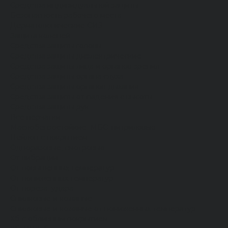
Средства индивидуальной защиты
Безопасность рабочего места
Дерматологические СИЗ
Защита коленей
Средства защиты головы
Средства защиты диэлектрические
Средства защиты лица и органов зрения
Средства защиты органа слуха
Средства защиты органов дыхания
Средства защиты от падения с высоты
Средства защиты рук
Все перчатки
Маслобензостойкие, МБС, нитриловые
Нейлон с покрытием
Одноразовые, смотровые
От вибрации
От повышенных температур
От пониженных температур
От пореза, удара
Спилковые и кожаные
Спилковые и кожаные от пониженных температур
Хб с обливным покрытием