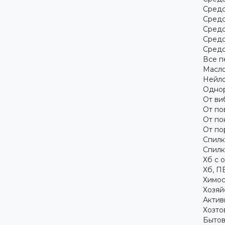
Средс
Средс
Средс
Средс
Средс
Все п
Масло
Нейло
Однор
От ви
От по
От по
От по
Спилк
Спилк
Хб с 
Хб, П
Химос
Хозяй
Актив
Хозто
Бытов