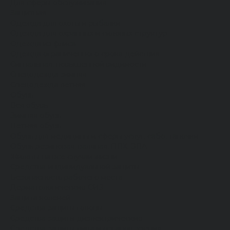
Для сферы обслуживания
Защитная
Одежда для охоты и рыбалки
Одежда для охранных и силовых структур
Одежда из флиса
Одежда ограниченного срока действия
Сигнальная, повышенной видимости
Спецодежда зимняя
Спецодежда летняя
Обувь
Вся обувь
Зимняя обувь
Летняя обувь
Обувь для медицины и сферы услуг, сабо, тапочки
Обувь резиновая, валяная, ПВХ, ЭВА
Жилеты на все случаи жизни
Средства индивидуальной защиты
Безопасность рабочего места
Дерматологические СИЗ
Защита коленей
Средства защиты головы
Средства защиты диэлектрические
Средства защиты лица и органов зрения