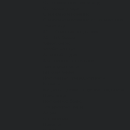
От пониженных температур
От пореза, удара
Спилковые и кожаные
Спилковые и кожаные от пониженных
температур
Хб с обливным покрытием
Хб, ПВХ, брезент
Химостойкие
Хозяйственные
Активный отдых
Хозтовары и постельные
принадлежности
Бытовая химия
Постельные принадлежности
Кровати
Матрасы, одеяла, подушки, покрывала
Полотенца
Постельное белье
Технические ткани
Акции
О компании
Новости