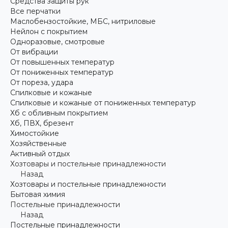
Средства защиты рук
Все перчатки
Маслобензостойкие, МБС, нитриловые
Нейлон с покрытием
Одноразовые, смотровые
От вибрации
От повышенных температур
От пониженных температур
От пореза, удара
Спилковые и кожаные
Спилковые и кожаные от пониженных температур
Хб с обливным покрытием
Хб, ПВХ, брезент
Химостойкие
Хозяйственные
Активный отдых
Хозтовары и постельные принадлежности
Назад
Хозтовары и постельные принадлежности
Бытовая химия
Постельные принадлежности
Назад
Постельные принадлежности