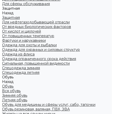
Для сферы обслуживания
Защитная
Назад
Защитная
Для нефтегазодобывающей отрасли
От вредных биологических факторов
От кислот и щелочей
От повышенных температур
Фартуки и нарукавники
Одежда для охоты и рыбалки
Одежда для охранных и силовых структур
Одежда из флиса
Одежда ограниченного срока действия
Сигнальная, повышенной видимости
Спецодежда зимняя
Спецодежда летняя
Обувь
Назад
Обувь
Вся обувь
Зимняя обувь
Летняя обувь
Обувь для медицины и сферы услуг, сабо, тапочки
Обувь резиновая, валяная, ПВХ, ЭВА
Жилеты на все случаи жизни