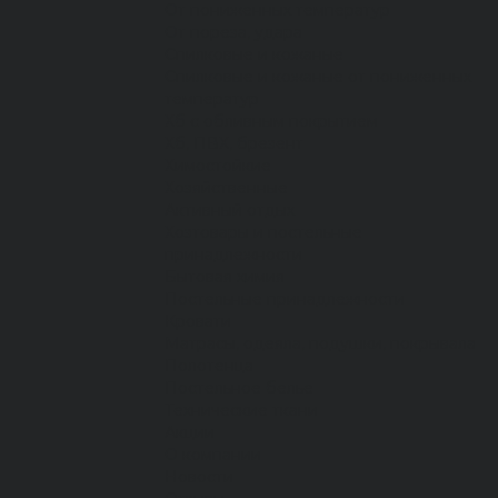
От пониженных температур
От пореза, удара
Спилковые и кожаные
Спилковые и кожаные от пониженных
температур
Хб с обливным покрытием
Хб, ПВХ, брезент
Химостойкие
Хозяйственные
Активный отдых
Хозтовары и постельные
принадлежности
Бытовая химия
Постельные принадлежности
Кровати
Матрасы, одеяла, подушки, покрывала
Полотенца
Постельное белье
Технические ткани
Акции
О компании
Новости