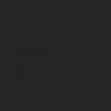
Средства защиты органа слуха
Средства защиты органов дыхания
Средства защиты от падения с высоты
Средства защиты рук
Все перчатки
Маслобензостойкие, МБС, нитриловые
Нейлон с покрытием
Одноразовые, смотровые
От вибрации
От повышенных температур
От пониженных температур
От пореза, удара
Спилковые и кожаные
Спилковые и кожаные от пониженных температур
Хб с обливным покрытием
Хб, ПВХ, брезент
Химостойкие
Хозяйственные
Активный отдых
Хозтовары и постельные принадлежности
Бытовая химия
Постельные принадлежности