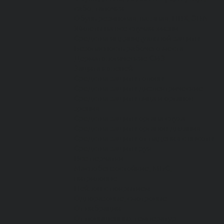
сабо, тапочки
Обувь резиновая, валяная, ПВХ, ЭВА
Жилеты на все случаи жизни
Средства индивидуальной защиты
Безопасность рабочего места
Дерматологические СИЗ
Защита коленей
Средства защиты головы
Средства защиты диэлектрические
Средства защиты лица и органов
зрения
Средства защиты органа слуха
Средства защиты органов дыхания
Средства защиты от падения с высоты
Средства защиты рук
Все перчатки
Маслобензостойкие, МБС,
нитриловые
Нейлон с покрытием
Одноразовые, смотровые
От вибрации
От повышенных температур