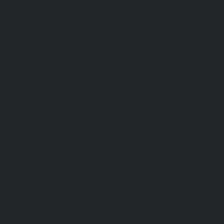
Для медработников
Для пищевой промышленности
Для сферы обслуживания
Защитная
Для нефтегазодобывающей отрасли
От вредных биологических факторов
От кислот и щелочей
От повышенных температур
Фартуки и нарукавники
Одежда для охоты и рыбалки
Одежда для охранных и силовых
структур
Одежда из флиса
Одежда ограниченного срока
действия
Сигнальная, повышенной видимости
Спецодежда зимняя
Спецодежда летняя
Обувь
Вся обувь
Зимняя обувь
Летняя обувь
Обувь для медицины и сферы услуг,