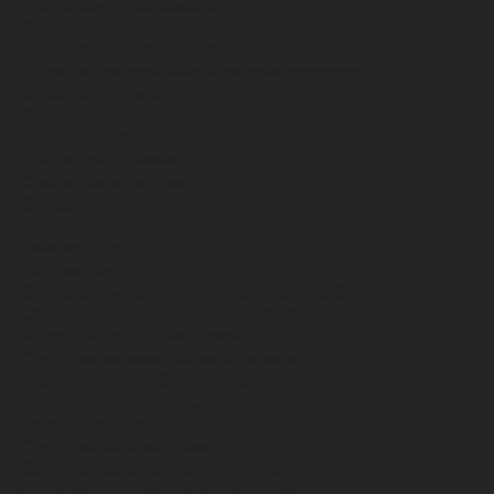
Для сферы обслуживания
Защитная
Одежда для охоты и рыбалки
Одежда для охранных и силовых структур
Одежда из флиса
Одежда ограниченного срока действия
Сигнальная, повышенной видимости
Спецодежда зимняя
Спецодежда летняя
Обувь
Вся обувь
Зимняя обувь
Летняя обувь
Обувь для медицины и сферы услуг, сабо, тапочки
Обувь резиновая, валяная, ПВХ, ЭВА
Жилеты на все случаи жизни
Средства индивидуальной защиты
Безопасность рабочего места
Дерматологические СИЗ
Защита коленей
Средства защиты головы
Средства защиты диэлектрические
Средства защиты лица и органов зрения