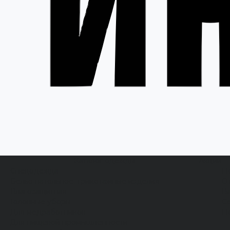
Каталог одежды
Акции
Спецодежда
Н
Белье нательное, трикотажные изделия
О
Влагозащитная
В
Головные уборы
С
Для медработников
П
Для пищевой промышленности