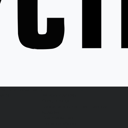
ция
Статьи
Контакты
...
латы
Каталог одежды
Спецодежда
Белье нательное, трикотажные
изделия
Влагозащитная
Головные уборы