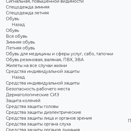
Сигнальная, повышенной видимости
Спецодежда зимняя
Спецодежда летняя
Обувь
Назад
Обувь
Вся обувь
Зимняя обувь
Летняя обувь
Обувь для медицины и сферы услуг, сабо, тапочки
Обувь резиновая, валяная, ПВХ, ЭВА
Жилеты на все случаи жизни
Средства индивидуальной защиты
Назад
Средства индивидуальной защиты
Безопасность рабочего места
Дерматологические СИЗ
Защита коленей
Средства защиты головы
Средства защиты диэлектрические
Средства защиты лица и органов зрения
П
Средства защиты органа слуха
Средства защиты органов дыхания