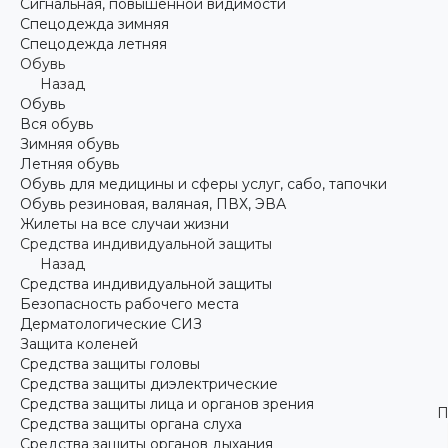
Сигнальная, повышенной видимости
Спецодежда зимняя
Спецодежда летняя
Обувь
Назад
Обувь
Вся обувь
Зимняя обувь
Летняя обувь
Обувь для медицины и сферы услуг, сабо, тапочки
Обувь резиновая, валяная, ПВХ, ЭВА
Жилеты на все случаи жизни
Средства индивидуальной защиты
Назад
Средства индивидуальной защиты
Безопасность рабочего места
Дерматологические СИЗ
Защита коленей
Средства защиты головы
Средства защиты диэлектрические
Средства защиты лица и органов зрения
П
Средства защиты органа слуха
Средства защиты органов дыхания