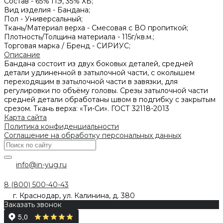
Состав -
65% ПЭ, 35% ХБ;
Вид изделия -
Бандана;
Пол -
Универсальный;
Ткань/Материал верха -
Смесовая с ВО пропиткой;
Плотность/Толщина материала -
115г/кв.м.;
Торговая марка / Бренд -
СИРИУС;
Описание
Бандана состоит из двух боковых деталей, средней
детали удлиненной в затылочной части, с околышем
переходящим в затылочной части в завязки, для
регулировки по объёму головы. Срезы затылочной части
средней детали обработаны швом в подгибку с закрытым
срезом. Ткань верха: «Ти-Си». ГОСТ 32118-2013
Карта сайта
Политика конфиденциальности
Соглашение на обработку персональных данных
info@in-yug.ru
8 (800) 500-40-43
г. Краснодар, ул. Калинина, д. 380
Заказать звонок