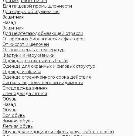
Для медработников
Для пищевой промышленности
Для сферы обслуживания
Защитная
Назад
Защитная
Для нефтегазодобывающей отрасли
От вредных биологических факторов
От кислот и щелочей
От повышенных температур
Фартуки и нарукавники
Одежда для охоты и рыбалки
Одежда для охранных и силовых структур
Одежда из флиса
Одежда ограниченного срока действия
Сигнальная, повышенной видимости
Спецодежда зимняя
Спецодежда летняя
Обувь
Назад
Обувь
Вся обувь
Зимняя обувь
Летняя обувь
Обувь для медицины и сферы услуг, сабо, тапочки