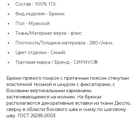
Состав -
100% ПЭ;
Вид изделия -
Брюки;
Пол -
Мужской;
Ткань/Материал верха -
флис;
Плотность/Толщина материала -
280 г/кв.м.;
Цвет отделки -
Синий;
Торговая марка / Бренд -
СИРИУС®;
Брюки прямого покроя с притачным поясом стянутым
эластичной тесьмой и шнуром с фиксаторами, с
боковыми вертикальными карманами,
застегивающимися на молнию. На брюках
располагаются декоративные вставки из ткани Дюспо,
сверху в области бокового шва и снизу по шаговому
шву. ГОСТ 25295-2003