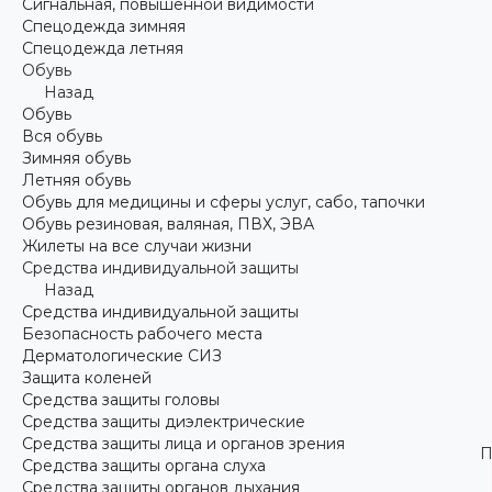
Сигнальная, повышенной видимости
Спецодежда зимняя
Спецодежда летняя
Обувь
Назад
Обувь
Вся обувь
Зимняя обувь
Летняя обувь
Обувь для медицины и сферы услуг, сабо, тапочки
Обувь резиновая, валяная, ПВХ, ЭВА
Жилеты на все случаи жизни
Средства индивидуальной защиты
Назад
Средства индивидуальной защиты
Безопасность рабочего места
Дерматологические СИЗ
Защита коленей
Средства защиты головы
Средства защиты диэлектрические
Средства защиты лица и органов зрения
П
Средства защиты органа слуха
Средства защиты органов дыхания