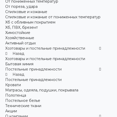
От пониженных температур
От пореза, удара
Спилковые и кожаные
Спилковые и кожаные от пониженных температур
Хб с обливным покрытием
Хб, ПВХ, брезент
Химостойкие
Хозяйственные
Активный отдых
Хозтовары и постельные принадлежности
Назад
Хозтовары и постельные принадлежности
Бытовая химия
Постельные принадлежности
Назад
Постельные принадлежности
Кровати
Матрасы, одеяла, подушки, покрывала
Полотенца
Постельное белье
Технические ткани
Акции
О компании