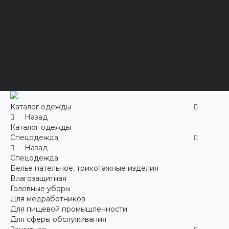
Хб с обливным покрытием
Хб, ПВХ, брезент
Химостойкие
Хозяйственные
Активный отдых
Хозтовары и постельные принадлежности
Бытовая химия
Постельные принадлежности
Технические ткани
Каталог одежды
Назад
Каталог одежды
Спецодежда
Назад
Спецодежда
Белье нательное, трикотажные изделия
Влагозащитная
Головные уборы
Для медработников
Для пищевой промышленности
Для сферы обслуживания