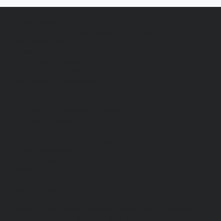
Каталог одежды
Спецодежда
Белье нательное, трикотажные изделия
Влагозащитная
Головные уборы
Для медработников
Для пищевой промышленности
Для сферы обслуживания
Защитная
Одежда для охоты и рыбалки
Одежда для охранных и силовых структур
Одежда из флиса
Одежда ограниченного срока действия
Сигнальная, повышенной видимости
Спецодежда зимняя
Спецодежда летняя
Обувь
Вся обувь
Зимняя обувь
Летняя обувь
Обувь для медицины и сферы услуг, сабо, тапочки
Обувь резиновая, валяная, ПВХ, ЭВА