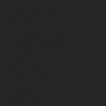
Жилеты на все случаи жизни
Средства индивидуальной защиты
Безопасность рабочего места
Дерматологические СИЗ
Защита коленей
Средства защиты головы
Средства защиты диэлектрические
Средства защиты лица и органов зрения
Средства защиты органа слуха
Средства защиты органов дыхания
Средства защиты от падения с высоты
Средства защиты рук
Все перчатки
Маслобензостойкие, МБС, нитриловые
Нейлон с покрытием
Одноразовые, смотровые
От вибрации
От повышенных температур
От пониженных температур
От пореза, удара
Спилковые и кожаные
Спилковые и кожаные от пониженных температур