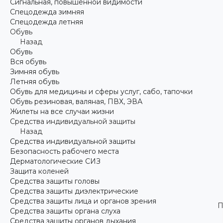
Сигнальная, повышенной видимости
Спецодежда зимняя
Спецодежда летняя
Обувь
Назад
Обувь
Вся обувь
Зимняя обувь
Летняя обувь
Обувь для медицины и сферы услуг, сабо, тапочки
Обувь резиновая, валяная, ПВХ, ЭВА
Жилеты на все случаи жизни
Средства индивидуальной защиты
Назад
Средства индивидуальной защиты
Безопасность рабочего места
Дерматологические СИЗ
Защита коленей
Средства защиты головы
Средства защиты диэлектрические
Средства защиты лица и органов зрения
П
Средства защиты органа слуха
Средства защиты органов дыхания