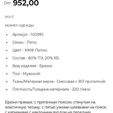
952,00
Опт.
РОСТ
РАЗМЕР ОДЕЖДЫ
Артикул -
100991;
Сезон -
Лето;
Цвет -
КМФ Питон;
Состав -
80% ПЭ, 20% ХБ;
Вид изделия -
Брюки;
Пол -
Мужской;
Ткань/Материал верха -
Смесовая с ВО пропиткой;
Плотность/Толщина материала -
220 г/кв.м;
Брюки прямые; с притачным поясом, стянутым на
эластичную тесьму; с пятью узкими шлевками на поясе;
с карманами с наклонным входом на передних