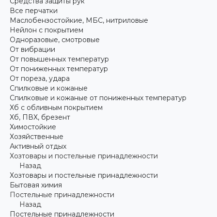
Средства защиты рук
Все перчатки
Маслобензостойкие, МБС, нитриловые
Нейлон с покрытием
Одноразовые, смотровые
От вибрации
От повышенных температур
От пониженных температур
От пореза, удара
Спилковые и кожаные
Спилковые и кожаные от пониженных температур
Хб с обливным покрытием
Хб, ПВХ, брезент
Химостойкие
Хозяйственные
Активный отдых
Хозтовары и постельные принадлежности
Назад
Хозтовары и постельные принадлежности
Бытовая химия
Постельные принадлежности
Назад
Постельные принадлежности