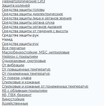
Дерматологические СИЗ
Защита коленей
Средства защиты головы
Средства защиты диэлектрические
Средства защиты лица и органов зрения
Средства защиты органа слуха
Средства защиты органов дыхания
Средства защиты от падения с высоты
Средства защиты рук
Назад
Средства защиты рук
Все перчатки
Маслобензостойкие, МБС, нитриловые
Нейлон с покрытием
Одноразовые, смотровые
От вибрации
От повышенных температур
От пониженных температур
От пореза, удара
Спилковые и кожаные
Спилковые и кожаные от пониженных температур
Хб с обливным покрытием
Хб, ПВХ, брезент
Химостойкие
Хозяйственные