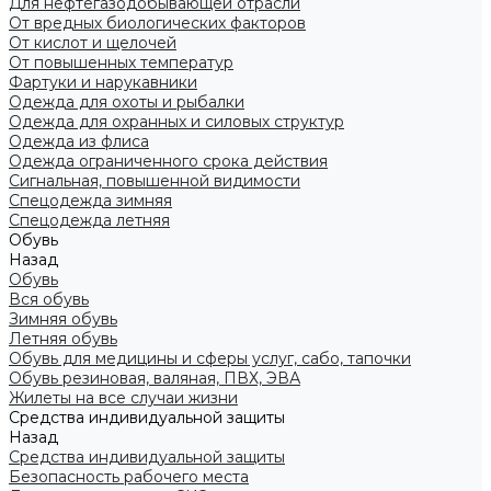
Для нефтегазодобывающей отрасли
От вредных биологических факторов
От кислот и щелочей
От повышенных температур
Фартуки и нарукавники
Одежда для охоты и рыбалки
Одежда для охранных и силовых структур
Одежда из флиса
Одежда ограниченного срока действия
Сигнальная, повышенной видимости
Спецодежда зимняя
Спецодежда летняя
Обувь
Назад
Обувь
Вся обувь
Зимняя обувь
Летняя обувь
Обувь для медицины и сферы услуг, сабо, тапочки
Обувь резиновая, валяная, ПВХ, ЭВА
Жилеты на все случаи жизни
Средства индивидуальной защиты
Назад
Средства индивидуальной защиты
Безопасность рабочего места