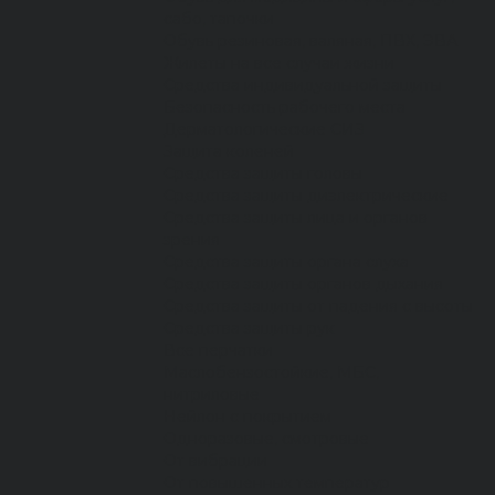
сабо, тапочки
Обувь резиновая, валяная, ПВХ, ЭВА
Жилеты на все случаи жизни
Средства индивидуальной защиты
Безопасность рабочего места
Дерматологические СИЗ
Защита коленей
Средства защиты головы
Средства защиты диэлектрические
Средства защиты лица и органов
зрения
Средства защиты органа слуха
Средства защиты органов дыхания
Средства защиты от падения с высоты
Средства защиты рук
Все перчатки
Маслобензостойкие, МБС,
нитриловые
Нейлон с покрытием
Одноразовые, смотровые
От вибрации
От повышенных температур