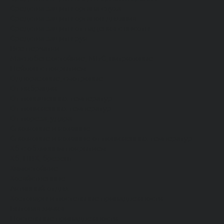
Средства защиты органа слуха
Средства защиты органов дыхания
Средства защиты от падения с высоты
Средства защиты рук
Все перчатки
Маслобензостойкие, МБС, нитриловые
Нейлон с покрытием
Одноразовые, смотровые
От вибрации
От повышенных температур
От пониженных температур
От пореза, удара
Спилковые и кожаные
Спилковые и кожаные от пониженных температур
Хб с обливным покрытием
Хб, ПВХ, брезент
Химостойкие
Хозяйственные
Активный отдых
Хозтовары и постельные принадлежности
Бытовая химия
Постельные принадлежности