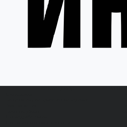
Каталог одежды
Акции
Спецодежда
Н
Белье нательное, трикотажные изделия
О
Влагозащитная
В
Головные уборы
С
Для медработников
П
Для пищевой промышленности