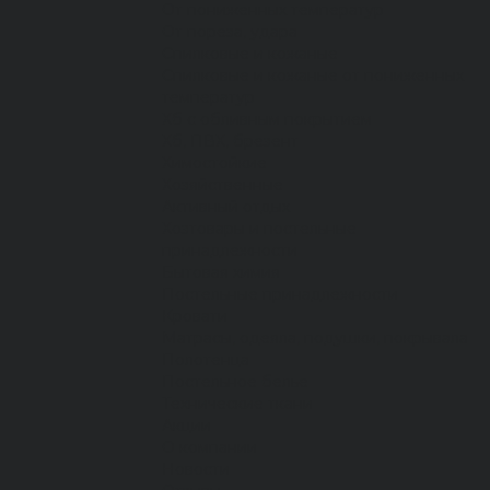
От пониженных температур
От пореза, удара
Спилковые и кожаные
Спилковые и кожаные от пониженных
температур
Хб с обливным покрытием
Хб, ПВХ, брезент
Химостойкие
Хозяйственные
Активный отдых
Хозтовары и постельные
принадлежности
Бытовая химия
Постельные принадлежности
Кровати
Матрасы, одеяла, подушки, покрывала
Полотенца
Постельное белье
Технические ткани
Акции
О компании
Новости