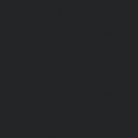
Для медработников
Для пищевой промышленности
Для сферы обслуживания
Защитная
Для нефтегазодобывающей отрасли
От вредных биологических факторов
От кислот и щелочей
От повышенных температур
Фартуки и нарукавники
Одежда для охоты и рыбалки
Одежда для охранных и силовых
структур
Одежда из флиса
Одежда ограниченного срока
действия
Сигнальная, повышенной видимости
Спецодежда зимняя
Спецодежда летняя
Обувь
Вся обувь
Зимняя обувь
Летняя обувь
Обувь для медицины и сферы услуг,