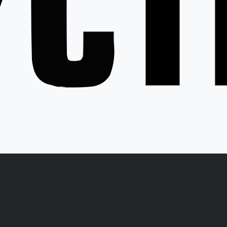
ция
Статьи
Контакты
...
латы
Каталог одежды
Спецодежда
Белье нательное, трикотажные
изделия
Влагозащитная
Головные уборы