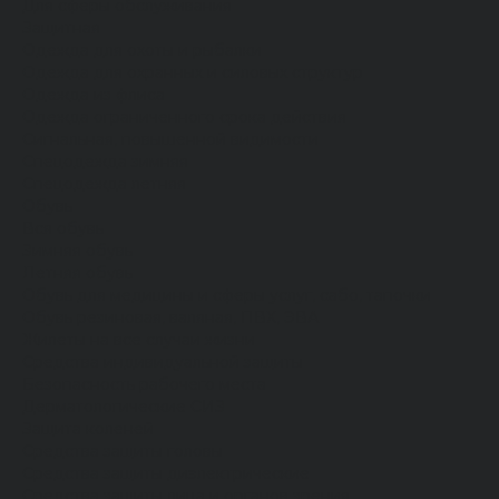
Для сферы обслуживания
Защитная
Одежда для охоты и рыбалки
Одежда для охранных и силовых структур
Одежда из флиса
Одежда ограниченного срока действия
Сигнальная, повышенной видимости
Спецодежда зимняя
Спецодежда летняя
Обувь
Вся обувь
Зимняя обувь
Летняя обувь
Обувь для медицины и сферы услуг, сабо, тапочки
Обувь резиновая, валяная, ПВХ, ЭВА
Жилеты на все случаи жизни
Средства индивидуальной защиты
Безопасность рабочего места
Дерматологические СИЗ
Защита коленей
Средства защиты головы
Средства защиты диэлектрические
Средства защиты лица и органов зрения