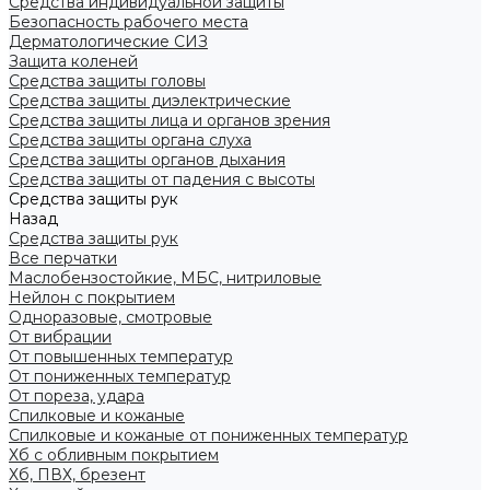
Средства индивидуальной защиты
Безопасность рабочего места
Дерматологические СИЗ
Защита коленей
Средства защиты головы
Средства защиты диэлектрические
Средства защиты лица и органов зрения
Средства защиты органа слуха
Средства защиты органов дыхания
Средства защиты от падения с высоты
Средства защиты рук
Назад
Средства защиты рук
Все перчатки
Маслобензостойкие, МБС, нитриловые
Нейлон с покрытием
Одноразовые, смотровые
От вибрации
От повышенных температур
От пониженных температур
От пореза, удара
Спилковые и кожаные
Спилковые и кожаные от пониженных температур
Хб с обливным покрытием
Хб, ПВХ, брезент