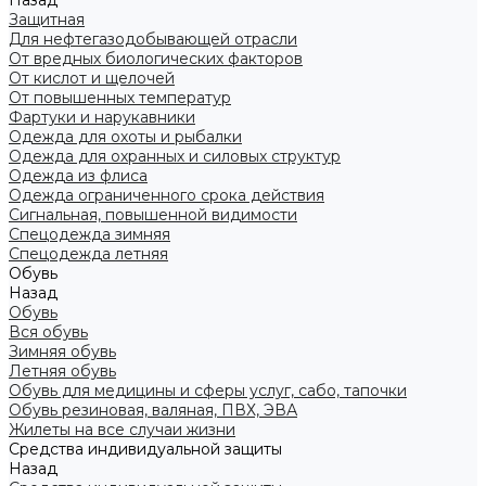
Назад
Защитная
Для нефтегазодобывающей отрасли
От вредных биологических факторов
От кислот и щелочей
От повышенных температур
Фартуки и нарукавники
Одежда для охоты и рыбалки
Одежда для охранных и силовых структур
Одежда из флиса
Одежда ограниченного срока действия
Сигнальная, повышенной видимости
Спецодежда зимняя
Спецодежда летняя
Обувь
Назад
Обувь
Вся обувь
Зимняя обувь
Летняя обувь
Обувь для медицины и сферы услуг, сабо, тапочки
Обувь резиновая, валяная, ПВХ, ЭВА
Жилеты на все случаи жизни
Средства индивидуальной защиты
Назад