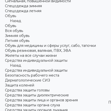
Сигнальная, повышенной видимости
Спецодежда зимняя
Спецодежда летняя
Обувь
Назад
Обувь
Вся обувь
Зимняя обувь
Летняя обувь
Обувь для медицины и сферы услуг, сабо, тапочки
Обувь резиновая, валяная, ПВХ, ЭВА
Жилеты на все случаи жизни
Средства индивидуальной защиты
Назад
Средства индивидуальной защиты
Безопасность рабочего места
Дерматологические СИЗ
Защита коленей
Средства защиты головы
Средства защиты диэлектрические
Средства защиты лица и органов зрения
П
Средства защиты органа слуха
Средства защиты органов дыхания