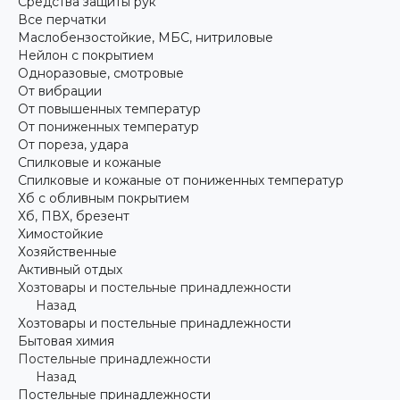
Средства защиты рук
Все перчатки
Маслобензостойкие, МБС, нитриловые
Нейлон с покрытием
Одноразовые, смотровые
От вибрации
От повышенных температур
От пониженных температур
От пореза, удара
Спилковые и кожаные
Спилковые и кожаные от пониженных температур
Хб с обливным покрытием
Хб, ПВХ, брезент
Химостойкие
Хозяйственные
Активный отдых
Хозтовары и постельные принадлежности
Назад
Хозтовары и постельные принадлежности
Бытовая химия
Постельные принадлежности
Назад
Постельные принадлежности