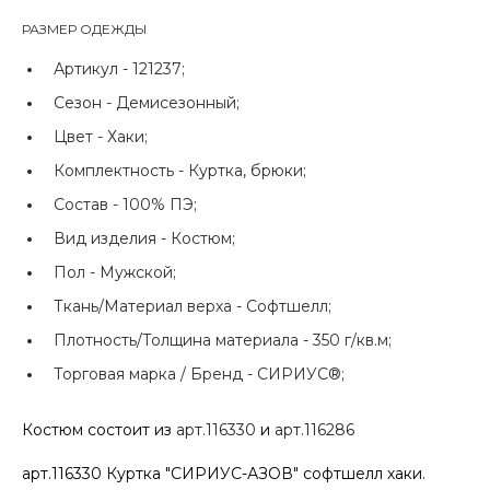
РАЗМЕР ОДЕЖДЫ
Артикул -
121237;
Сезон -
Демисезонный;
Цвет -
Хаки;
Комплектность -
Куртка, брюки;
Состав -
100% ПЭ;
Вид изделия -
Костюм;
Пол -
Мужской;
Ткань/Материал верха -
Софтшелл;
Плотность/Толщина материала -
350 г/кв.м;
Торговая марка / Бренд -
СИРИУС®;
Костюм состоит из
арт.116330
и
арт.116286
арт.116330 Куртка "СИРИУС-АЗОВ" софтшелл хаки.