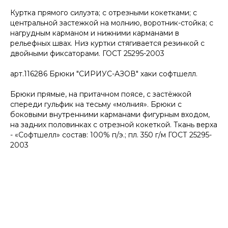
Куртка прямого силуэта; с отрезными кокетками; с
центральной застежкой на молнию, воротник-стойка; с
нагрудным карманом и нижними карманами в
рельефных швах. Низ куртки стягивается резинкой с
двойными фиксаторами. ГОСТ 25295-2003
арт.116286 Брюки "СИРИУС-АЗОВ" хаки софтшелл.
Брюки прямые, на притачном поясе, с застёжкой
спереди гульфик на тесьму «молния». Брюки с
боковыми внутренними карманами фигурным входом,
на задних половинках с отрезной кокеткой. Ткань верха
- «Софтшелл» состав: 100% п/э.; пл. 350 г/м ГОСТ 25295-
2003