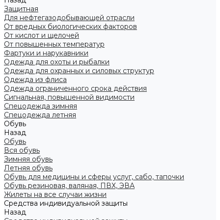
Назад
Защитная
Для нефтегазодобывающей отрасли
От вредных биологических факторов
От кислот и щелочей
От повышенных температур
Фартуки и нарукавники
Одежда для охоты и рыбалки
Одежда для охранных и силовых структур
Одежда из флиса
Одежда ограниченного срока действия
Сигнальная, повышенной видимости
Спецодежда зимняя
Спецодежда летняя
Обувь
Назад
Обувь
Вся обувь
Зимняя обувь
Летняя обувь
Обувь для медицины и сферы услуг, сабо, тапочки
Обувь резиновая, валяная, ПВХ, ЭВА
Жилеты на все случаи жизни
Средства индивидуальной защиты
Назад