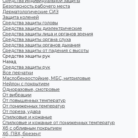
Средства индивидуальной защиты
Безопасность рабочего места
Дерматологические СИЗ
Защита коленей
Средства защиты головы
Средства защиты диэлектрические
Средства защиты лица и органов зрения
Средства защиты органа слуха
Средства защиты органов дыхания
Средства защиты от падения с высоты
Средства защиты рук
Назад
Средства защиты рук
Все перчатки
Маслобензостойкие, МБС, нитриловые
Нейлон с покрытием
Одноразовые, смотровые
От вибрации
От повышенных температур
От пониженных температур
От пореза, удара
Спилковые и кожаные
Спилковые и кожаные от пониженных температур
Хб с обливным покрытием
Хб, ПВХ, брезент