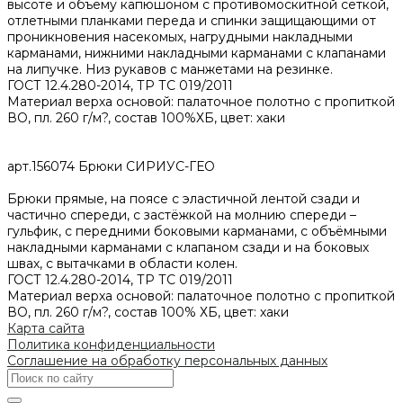
высоте и объёму капюшоном с противомоскитной сеткой,
отлетными планками переда и спинки защищающими от
проникновения насекомых, нагрудными накладными
карманами, нижними накладными карманами с клапанами
на липучке. Низ рукавов с манжетами на резинке.
ГОСТ 12.4.280-2014, ТР ТС 019/2011
Материал верха основой: палаточное полотно с пропиткой
ВО, пл. 260 г/м?, состав 100%ХБ, цвет: хаки
арт.156074 Брюки СИРИУС-ГЕО
Брюки прямые, на поясе с эластичной лентой сзади и
частично спереди, с застёжкой на молнию спереди –
гульфик, с передними боковыми карманами, с объёмными
накладными карманами с клапаном сзади и на боковых
швах, с вытачками в области колен.
ГОСТ 12.4.280-2014, ТР ТС 019/2011
Материал верха основой: палаточное полотно с пропиткой
ВО, пл. 260 г/м?, состав 100% ХБ, цвет: хаки
Карта сайта
Политика конфиденциальности
Соглашение на обработку персональных данных