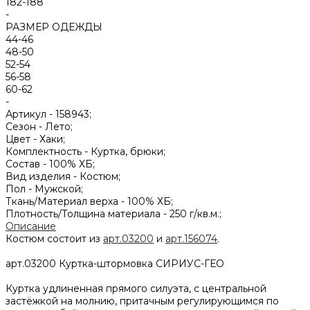
182-188
-
РАЗМЕР ОДЕЖДЫ
44-46
48-50
52-54
56-58
60-62
-
Артикул -
158943;
Сезон -
Лето;
Цвет -
Хаки;
Комплектность -
Куртка, брюки;
Состав -
100% ХБ;
Вид изделия -
Костюм;
Пол -
Мужской;
Ткань/Материал верха -
100% ХБ;
Плотность/Толщина материала -
250 г/кв.м.;
Описание
Костюм состоит из
арт.03200
и
арт.156074
.
арт.03200 Куртка-штормовка СИРИУС-ГЕО
Куртка удлиненная прямого силуэта, с центральной
застёжкой на молнию, притачным регулирующимся по