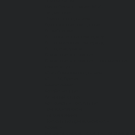
Все перчатки
Маслобензостойкие, МБС,
нитриловые
Нейлон с покрытием
Одноразовые, смотровые
От вибрации
От повышенных температур
От пониженных температур
От пореза, удара
Спилковые и кожаные
Спилковые и кожаные от пониженных
температур
Хб с обливным покрытием
Хб, ПВХ, брезент
Химостойкие
Хозяйственные
Активный отдых
Хозтовары и постельные
принадлежности
Бытовая химия
Постельные принадлежности
Кровати
Матрасы, одеяла, подушки, покрывала