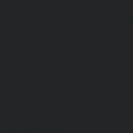
Спецодежда
Н
Белье нательное, трикотажные изделия
О
Влагозащитная
В
Головные уборы
С
Для медработников
П
Для пищевой промышленности
Для сферы обслуживания
Защитная
Одежда для охоты и рыбалки
Одежда для охранных и силовых структур
Одежда из флиса
Одежда ограниченного срока действия
Сигнальная, повышенной видимости
Спецодежда зимняя
Спецодежда летняя
Обувь
Вся обувь
Зимняя обувь
Летняя обувь
Обувь для медицины и сферы услуг, сабо, тапочки
Обувь резиновая, валяная, ПВХ, ЭВА
Жилеты на все случаи жизни