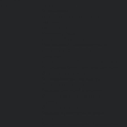
латы
Каталог одежды
Спецодежда
Белье нательное, трикотажные
изделия
Влагозащитная
Головные уборы
Для медработников
Для пищевой промышленности
Для сферы обслуживания
Защитная
Для нефтегазодобывающей отрасли
От вредных биологических факторов
От кислот и щелочей
От повышенных температур
Фартуки и нарукавники
Одежда для охоты и рыбалки
Одежда для охранных и силовых
структур
Одежда из флиса
Одежда ограниченного срока
действия
Сигнальная, повышенной видимости