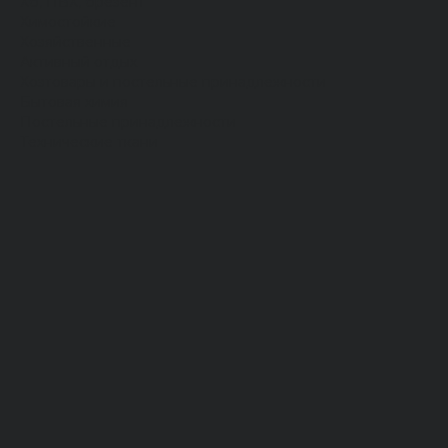
Хб, ПВХ, брезент
Химостойкие
Хозяйственные
Активный отдых
Хозтовары и постельные принадлежности
Бытовая химия
Постельные принадлежности
Технические ткани