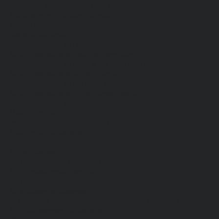
Средства индивидуальной защиты
Безопасность рабочего места
Дерматологические СИЗ
Защита коленей
Средства защиты головы
Средства защиты диэлектрические
Средства защиты лица и органов зрения
Средства защиты органа слуха
Средства защиты органов дыхания
Средства защиты от падения с высоты
Средства защиты рук
Все перчатки
Маслобензостойкие, МБС, нитриловые
Нейлон с покрытием
Одноразовые, смотровые
От вибрации
От повышенных температур
От пониженных температур
От пореза, удара
Спилковые и кожаные
Спилковые и кожаные от пониженных температур
Хб с обливным покрытием