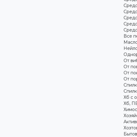
Средс
Средс
Средс
Средс
Средс
Все п
Масло
Нейло
Однор
От ви
От по
От по
От по
Спилк
Спилк
Хб с 
Хб, П
Химос
Хозяй
Актив
Хозто
Бытов