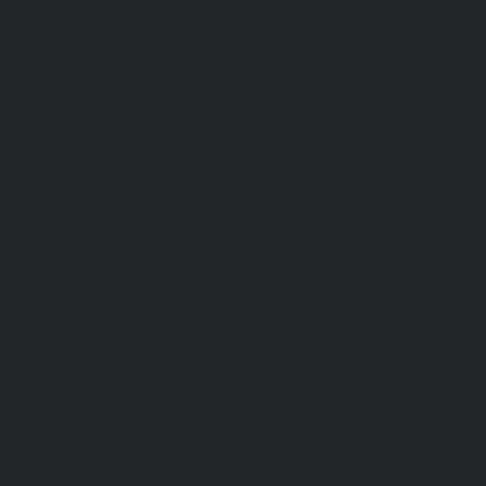
Спецодежда зимняя
Спецодежда летняя
Обувь
Вся обувь
Зимняя обувь
Летняя обувь
Обувь для медицины и сферы услуг,
сабо, тапочки
Обувь резиновая, валяная, ПВХ, ЭВА
Жилеты на все случаи жизни
Средства индивидуальной защиты
Безопасность рабочего места
Дерматологические СИЗ
Защита коленей
Средства защиты головы
Средства защиты диэлектрические
Средства защиты лица и органов
зрения
Средства защиты органа слуха
Средства защиты органов дыхания
Средства защиты от падения с высоты
Средства защиты рук