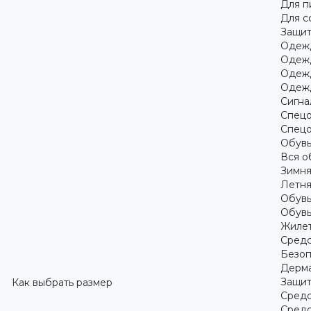
Для 
Для с
Защит
Одежд
Одежд
Одежд
Одежд
Сигна
Спецо
Спецо
Обув
Вся о
Зимня
Летня
Обувь
Обувь
Жилет
Средс
Безоп
Дерма
Защит
Как выбрать размер
Средс
Средс