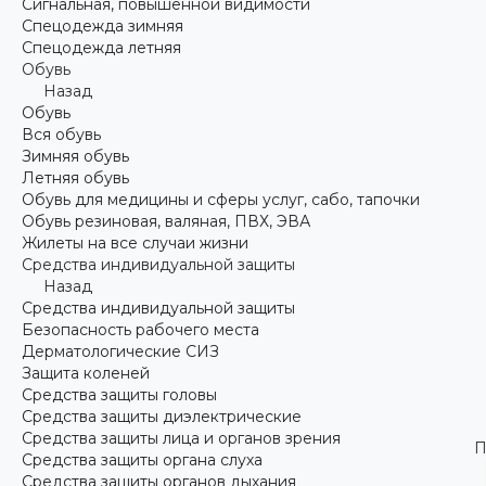
Сигнальная, повышенной видимости
Спецодежда зимняя
Спецодежда летняя
Обувь
Назад
Обувь
Вся обувь
Зимняя обувь
Летняя обувь
Обувь для медицины и сферы услуг, сабо, тапочки
Обувь резиновая, валяная, ПВХ, ЭВА
Жилеты на все случаи жизни
Средства индивидуальной защиты
Назад
Средства индивидуальной защиты
Безопасность рабочего места
Дерматологические СИЗ
Защита коленей
Средства защиты головы
Средства защиты диэлектрические
Средства защиты лица и органов зрения
П
Средства защиты органа слуха
Средства защиты органов дыхания