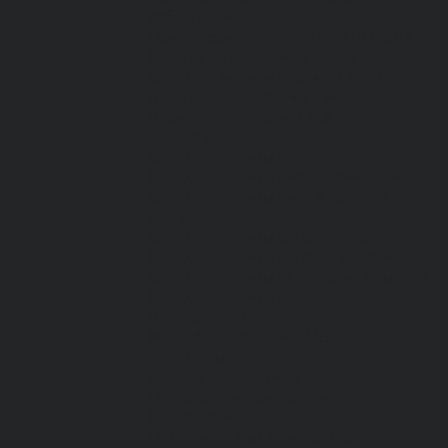
сабо, тапочки
Обувь резиновая, валяная, ПВХ, ЭВА
Жилеты на все случаи жизни
Средства индивидуальной защиты
Безопасность рабочего места
Дерматологические СИЗ
Защита коленей
Средства защиты головы
Средства защиты диэлектрические
Средства защиты лица и органов
зрения
Средства защиты органа слуха
Средства защиты органов дыхания
Средства защиты от падения с высоты
Средства защиты рук
Все перчатки
Маслобензостойкие, МБС,
нитриловые
Нейлон с покрытием
Одноразовые, смотровые
От вибрации
От повышенных температур