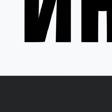
Каталог одежды
Акции
Спецодежда
Н
Белье нательное, трикотажные изделия
О
Влагозащитная
В
Головные уборы
С
Для медработников
П
Для пищевой промышленности