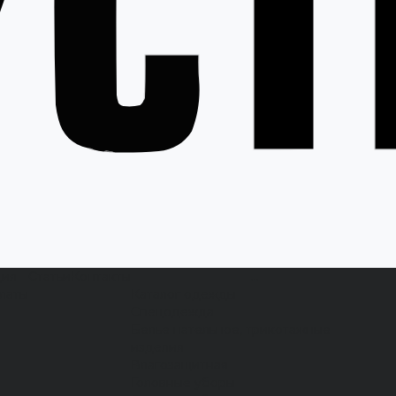
ция
Статьи
Контакты
...
латы
Каталог одежды
Спецодежда
Белье нательное, трикотажные
изделия
Влагозащитная
Головные уборы