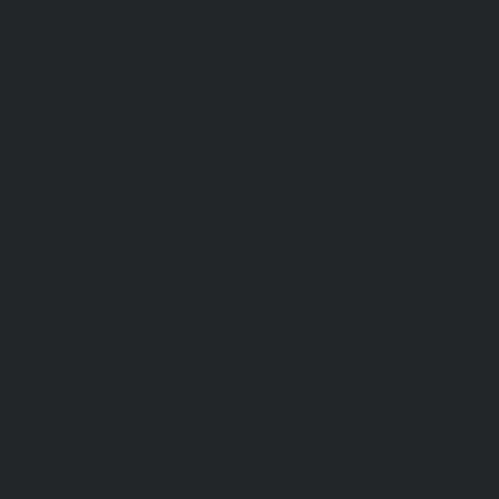
Средства защиты органа слуха
Средства защиты органов дыхания
Средства защиты от падения с высоты
Средства защиты рук
Все перчатки
Маслобензостойкие, МБС, нитриловые
Нейлон с покрытием
Одноразовые, смотровые
От вибрации
От повышенных температур
От пониженных температур
От пореза, удара
Спилковые и кожаные
Спилковые и кожаные от пониженных температур
Хб с обливным покрытием
Хб, ПВХ, брезент
Химостойкие
Хозяйственные
Активный отдых
Хозтовары и постельные принадлежности
Бытовая химия
Постельные принадлежности