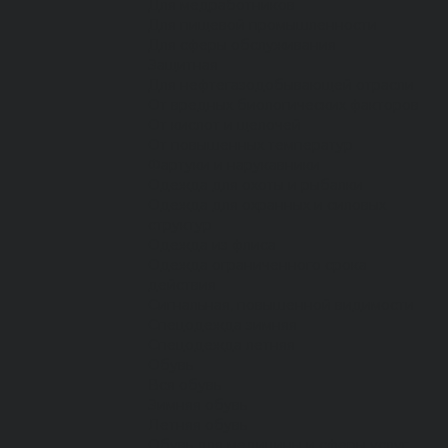
Для медработников
Для пищевой промышленности
Для сферы обслуживания
Защитная
Для нефтегазодобывающей отрасли
От вредных биологических факторов
От кислот и щелочей
От повышенных температур
Фартуки и нарукавники
Одежда для охоты и рыбалки
Одежда для охранных и силовых
структур
Одежда из флиса
Одежда ограниченного срока
действия
Сигнальная, повышенной видимости
Спецодежда зимняя
Спецодежда летняя
Обувь
Вся обувь
Зимняя обувь
Летняя обувь
Обувь для медицины и сферы услуг,