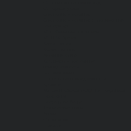
От пониженных температур
От пореза, удара
Спилковые и кожаные
Спилковые и кожаные от пониженных
температур
Хб с обливным покрытием
Хб, ПВХ, брезент
Химостойкие
Хозяйственные
Активный отдых
Хозтовары и постельные
принадлежности
Бытовая химия
Постельные принадлежности
Кровати
Матрасы, одеяла, подушки, покрывала
Полотенца
Постельное белье
Технические ткани
Акции
О компании
Новости