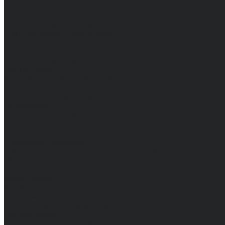
Средства защиты головы
Средства защиты диэлектрические
Средства защиты лица и органов зрения
Средства защиты органа слуха
Средства защиты органов дыхания
Средства защиты от падения с высоты
Средства защиты рук
Все перчатки
Маслобензостойкие, МБС, нитриловые
Нейлон с покрытием
Одноразовые, смотровые
От вибрации
От повышенных температур
От пониженных температур
От пореза, удара
Спилковые и кожаные
Спилковые и кожаные от пониженных температур
Хб с обливным покрытием
Хб, ПВХ, брезент
Химостойкие
Хозяйственные
Активный отдых
Хозтовары и постельные принадлежности
Бытовая химия
Постельные принадлежности