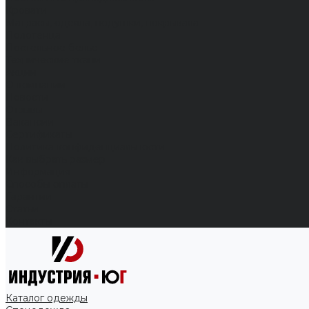
Кровати
Матрасы, одеяла, подушки, покрывала
Полотенца
Постельное белье
Технические ткани
Акции
О компании
Новости
Отзывы
Вакансии
Сертификаты
Политика конфиденциальности
Как выбрать размер
Информация
Способы оплаты
Гарантии
Статьи
Контакты
Каталог одежды