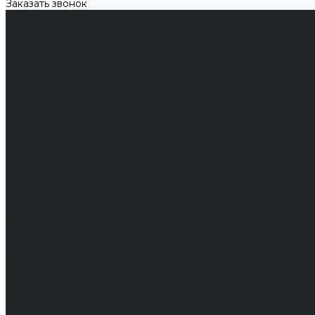
Заказать звонок
Каталог одежды
Спецодежда
Белье нательное, трикотажные изделия
Влагозащитная
Головные уборы
Для медработников
Для пищевой промышленности
Для сферы обслуживания
Защитная
Одежда для охоты и рыбалки
Одежда для охранных и силовых структур
Одежда из флиса
Одежда ограниченного срока действия
Сигнальная, повышенной видимости
Спецодежда зимняя
Спецодежда летняя
Обувь
Вся обувь
Зимняя обувь
Летняя обувь
Обувь для медицины и сферы услуг, сабо, тапочки
Обувь резиновая, валяная, ПВХ, ЭВА
Жилеты на все случаи жизни
Средства индивидуальной защиты