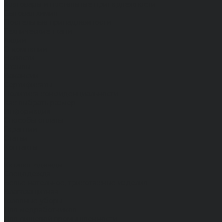
Хозтовары и постельные принадлежности
Бытовая химия
Постельные принадлежности
Технические ткани
Акции
О компании
Новости
Отзывы
Вакансии
Сертификаты
Политика конфиденциальности
Как выбрать размер
Информация
Способы оплаты
Гарантии
Статьи
Контакты
...
Каталог одежды
Спецодежда
Белье нательное, трикотажные изделия
Влагозащитная
Головные уборы
Для медработников
Для пищевой промышленности