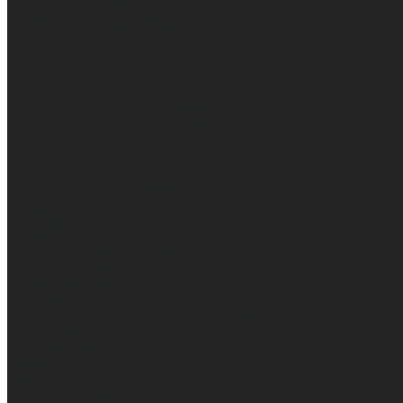
Безопасность рабочего места
Дерматологические СИЗ
Защита коленей
Средства защиты головы
Средства защиты диэлектрические
Средства защиты лица и органов зрения
Средства защиты органа слуха
Средства защиты органов дыхания
Средства защиты от падения с высоты
Средства защиты рук
Все перчатки
Маслобензостойкие, МБС, нитриловые
Нейлон с покрытием
Одноразовые, смотровые
От вибрации
От повышенных температур
От пониженных температур
От пореза, удара
Спилковые и кожаные
Спилковые и кожаные от пониженных температур
Хб с обливным покрытием
Хб, ПВХ, брезент
Химостойкие
Хозяйственные
Активный отдых