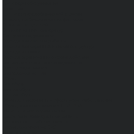
Для сферы обслуживания
Защитная
Для нефтегазодобывающей отрасли
От вредных биологических факторов
От кислот и щелочей
От повышенных температур
Фартуки и нарукавники
Одежда для охоты и рыбалки
Одежда для охранных и силовых структур
Одежда из флиса
Одежда ограниченного срока действия
Сигнальная, повышенной видимости
Спецодежда зимняя
Спецодежда летняя
Обувь
Вся обувь
Зимняя обувь
Летняя обувь
Обувь для медицины и сферы услуг, сабо, тапочки
Обувь резиновая, валяная, ПВХ, ЭВА
Жилеты на все случаи жизни
Средства индивидуальной защиты
Безопасность рабочего места
Дерматологические СИЗ
Защита коленей