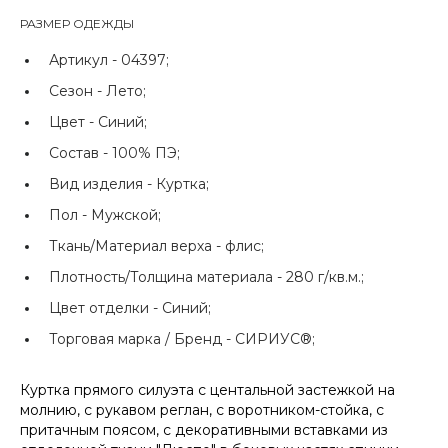
РАЗМЕР ОДЕЖДЫ
Артикул -
04397;
Сезон -
Лето;
Цвет -
Синий;
Состав -
100% ПЭ;
Вид изделия -
Куртка;
Пол -
Мужской;
Ткань/Материал верха -
флис;
Плотность/Толщина материала -
280 г/кв.м.;
Цвет отделки -
Синий;
Торговая марка / Бренд -
СИРИУС®;
Куртка прямого силуэта с центальной застежкой на
молнию, с рукавом реглан, с воротником-стойка, с
притачным поясом, с декоративными вставками из