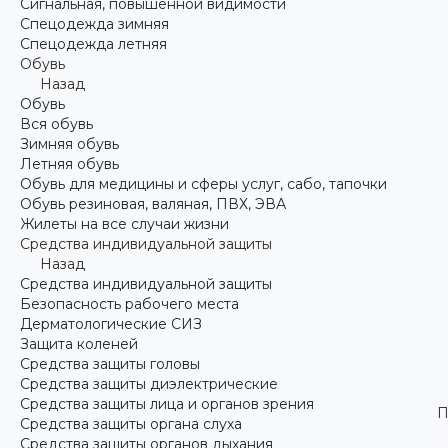
Сигнальная, повышенной видимости
Спецодежда зимняя
Спецодежда летняя
Обувь
Назад
Обувь
Вся обувь
Зимняя обувь
Летняя обувь
Обувь для медицины и сферы услуг, сабо, тапочки
Обувь резиновая, валяная, ПВХ, ЭВА
Жилеты на все случаи жизни
Средства индивидуальной защиты
Назад
Средства индивидуальной защиты
Безопасность рабочего места
Дерматологические СИЗ
Защита коленей
Средства защиты головы
Средства защиты диэлектрические
Средства защиты лица и органов зрения
П
Средства защиты органа слуха
Средства защиты органов дыхания