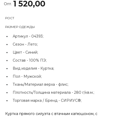
1 520,00
Опт.
РОСТ
РАЗМЕР ОДЕЖДЫ
Артикул -
04393;
Сезон -
Лето;
Цвет -
Синий;
Состав -
100% ПЭ;
Вид изделия -
Куртка;
Пол -
Мужской;
Ткань/Материал верха -
флис;
Плотность/Толщина материала -
280 г/кв.м.;
Торговая марка / Бренд -
СИРИУС®;
Куртка прямого силуэта с втачным капюшоном, с