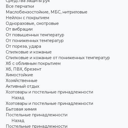
Средства защиты рук
Все перчатки
Маслобензостойкие, МБС, нитриловые
Нейлон с покрытием
Одноразовые, смотровые
От вибрации
От повышенных температур
От пониженных температур
От пореза, удара
Спилковые и кожаные
Спилковые и кожаные от пониженных температур
Хб с обливным покрытием
Хб, ПВХ, брезент
Химостойкие
Хозяйственные
Активный отдых
Хозтовары и постельные принадлежности
Назад
Хозтовары и постельные принадлежности
Бытовая химия
Постельные принадлежности
Назад
Постельные принадлежности