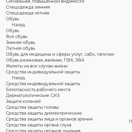
Сигнальная, повышенной видимости
Спецодежда зимняя
Спецодежда летняя
Обувь
Назад
Обувь
Вся обувь
Зимняя обувь
Летняя обувь
Обувь для медицины и сферы услуг, сабо, тапочки
Обувь резиновая, валяная, ПВХ, ЭВА
Жилеты на все случаи жизни
Средства индивидуальной защиты
Назад
Средства индивидуальной защиты
Безопасность рабочего места
Дерматологические СИЗ
Защита коленей
Средства защиты головы
Средства защиты диэлектрические
Средства защиты лица и органов зрения
П
Средства защиты органа слуха
Средства защиты органов дыхания