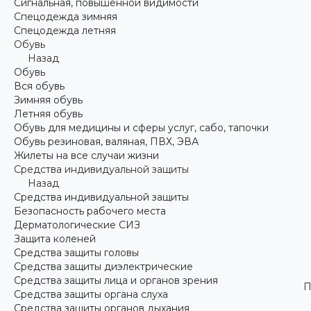
Сигнальная, повышенной видимости
Спецодежда зимняя
Спецодежда летняя
Обувь
Назад
Обувь
Вся обувь
Зимняя обувь
Летняя обувь
Обувь для медицины и сферы услуг, сабо, тапочки
Обувь резиновая, валяная, ПВХ, ЭВА
Жилеты на все случаи жизни
Средства индивидуальной защиты
Назад
Средства индивидуальной защиты
Безопасность рабочего места
Дерматологические СИЗ
Защита коленей
Средства защиты головы
Средства защиты диэлектрические
Средства защиты лица и органов зрения
П
Средства защиты органа слуха
Средства защиты органов дыхания