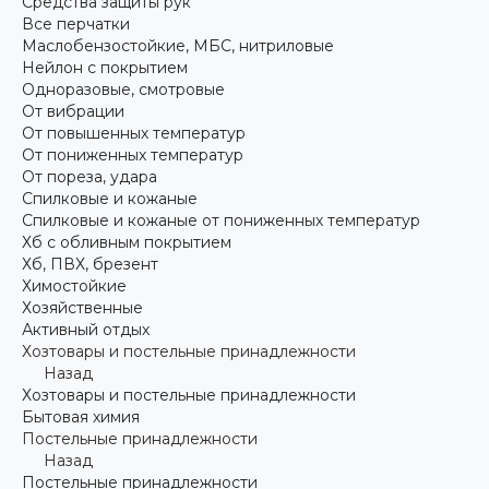
Средства защиты рук
Все перчатки
Маслобензостойкие, МБС, нитриловые
Нейлон с покрытием
Одноразовые, смотровые
От вибрации
От повышенных температур
От пониженных температур
От пореза, удара
Спилковые и кожаные
Спилковые и кожаные от пониженных температур
Хб с обливным покрытием
Хб, ПВХ, брезент
Химостойкие
Хозяйственные
Активный отдых
Хозтовары и постельные принадлежности
Назад
Хозтовары и постельные принадлежности
Бытовая химия
Постельные принадлежности
Назад
Постельные принадлежности