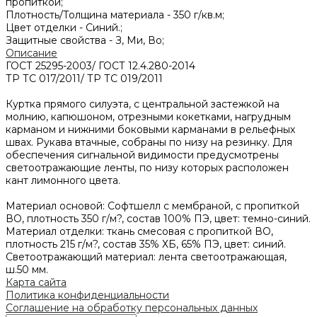
пропиткой;
Плотность/Толщина материала -
350 г/кв.м;
Цвет отделки -
Синий.;
Защитные свойства -
З, Ми, Во;
Описание
ГОСТ 25295-2003/ ГОСТ 12.4.280-2014
ТР ТС 017/2011/ ТР ТС 019/2011
Куртка прямого силуэта, с центральной застежкой на
молнию, капюшоном, отрезными кокетками, нагрудным
карманом и нижними боковыми карманами в рельефных
швах. Рукава втачные, собраны по низу на резинку. Для
обеспечения сигнальной видимости предусмотрены
светоотражающие ленты, по низу которых расположен
кант лимонного цвета.
Материал основой: Софтшелл с мембраной, с пропиткой
ВО, плотность 350 г/м?, состав 100% ПЭ, цвет: темно-синий.
Материал отделки: ткань смесовая с пропиткой ВО,
плотность 215 г/м?, состав 35% ХБ, 65% ПЭ, цвет: синий.
Светоотражающий материал: лента светоотражающая,
ш.50 мм.
Карта сайта
Политика конфиденциальности
Соглашение на обработку персональных данных