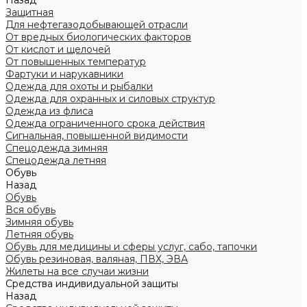
Назад
Защитная
Для нефтегазодобывающей отрасли
От вредных биологических факторов
От кислот и щелочей
От повышенных температур
Фартуки и нарукавники
Одежда для охоты и рыбалки
Одежда для охранных и силовых структур
Одежда из флиса
Одежда ограниченного срока действия
Сигнальная, повышенной видимости
Спецодежда зимняя
Спецодежда летняя
Обувь
Назад
Обувь
Вся обувь
Зимняя обувь
Летняя обувь
Обувь для медицины и сферы услуг, сабо, тапочки
Обувь резиновая, валяная, ПВХ, ЭВА
Жилеты на все случаи жизни
Средства индивидуальной защиты
Назад