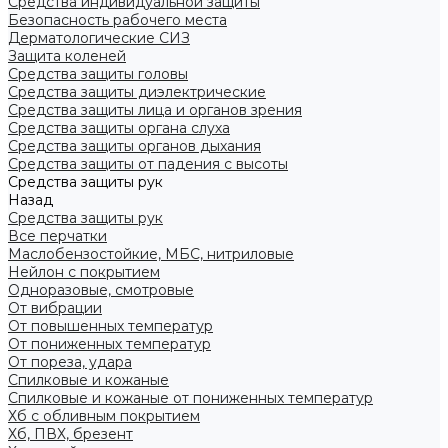
Средства индивидуальной защиты
Безопасность рабочего места
Дерматологические СИЗ
Защита коленей
Средства защиты головы
Средства защиты диэлектрические
Средства защиты лица и органов зрения
Средства защиты органа слуха
Средства защиты органов дыхания
Средства защиты от падения с высоты
Средства защиты рук
Назад
Средства защиты рук
Все перчатки
Маслобензостойкие, МБС, нитриловые
Нейлон с покрытием
Одноразовые, смотровые
От вибрации
От повышенных температур
От пониженных температур
От пореза, удара
Спилковые и кожаные
Спилковые и кожаные от пониженных температур
Хб с обливным покрытием
Хб, ПВХ, брезент