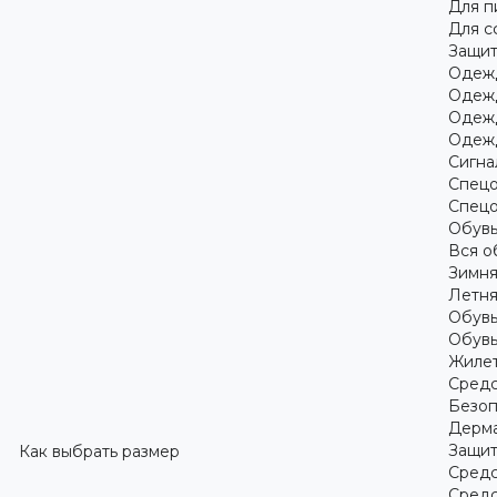
Для 
Для с
Защит
Одежд
Одежд
Одежд
Одежд
Сигна
Спецо
Спецо
Обув
Вся о
Зимня
Летня
Обувь
Обувь
Жилет
Средс
Безоп
Дерма
Защит
Как выбрать размер
Средс
Средс