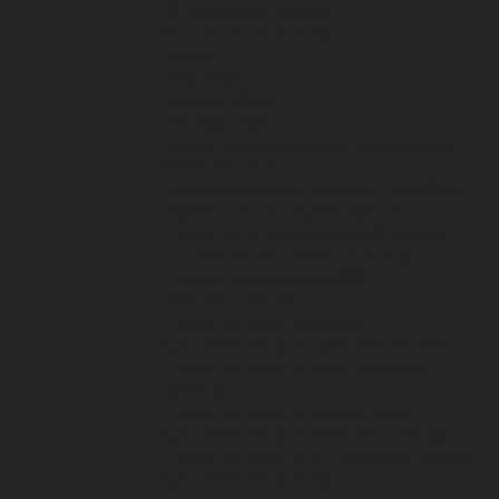
Спецодежда зимняя
Спецодежда летняя
Обувь
Вся обувь
Зимняя обувь
Летняя обувь
Обувь для медицины и сферы услуг,
сабо, тапочки
Обувь резиновая, валяная, ПВХ, ЭВА
Жилеты на все случаи жизни
Средства индивидуальной защиты
Безопасность рабочего места
Дерматологические СИЗ
Защита коленей
Средства защиты головы
Средства защиты диэлектрические
Средства защиты лица и органов
зрения
Средства защиты органа слуха
Средства защиты органов дыхания
Средства защиты от падения с высоты
Средства защиты рук