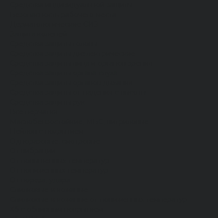
Средства индивидуальной защиты
Безопасность рабочего места
Дерматологические СИЗ
Защита коленей
Средства защиты головы
Средства защиты диэлектрические
Средства защиты лица и органов зрения
Средства защиты органа слуха
Средства защиты органов дыхания
Средства защиты от падения с высоты
Средства защиты рук
Все перчатки
Маслобензостойкие, МБС, нитриловые
Нейлон с покрытием
Одноразовые, смотровые
От вибрации
От повышенных температур
От пониженных температур
От пореза, удара
Спилковые и кожаные
Спилковые и кожаные от пониженных температур
Хб с обливным покрытием