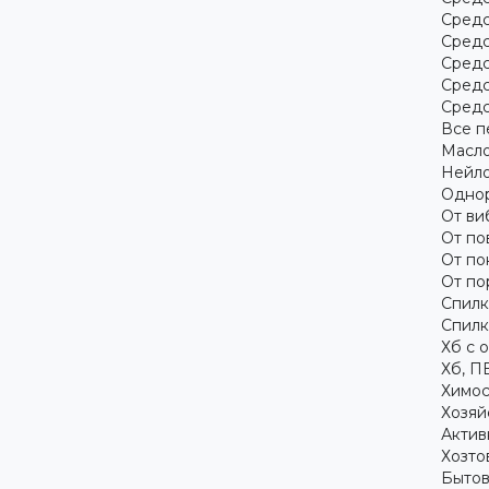
Средс
Средс
Средс
Средс
Средс
Все п
Масло
Нейло
Однор
От ви
От по
От по
От по
Спилк
Спилк
Хб с 
Хб, П
Химос
Хозяй
Актив
Хозто
Бытов