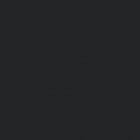
Все перчатки
Маслобензостойкие, МБС,
нитриловые
Нейлон с покрытием
Одноразовые, смотровые
От вибрации
От повышенных температур
От пониженных температур
От пореза, удара
Спилковые и кожаные
Спилковые и кожаные от пониженных
температур
Хб с обливным покрытием
Хб, ПВХ, брезент
Химостойкие
Хозяйственные
Активный отдых
Хозтовары и постельные
принадлежности
Бытовая химия
Постельные принадлежности
Кровати
Матрасы, одеяла, подушки, покрывала