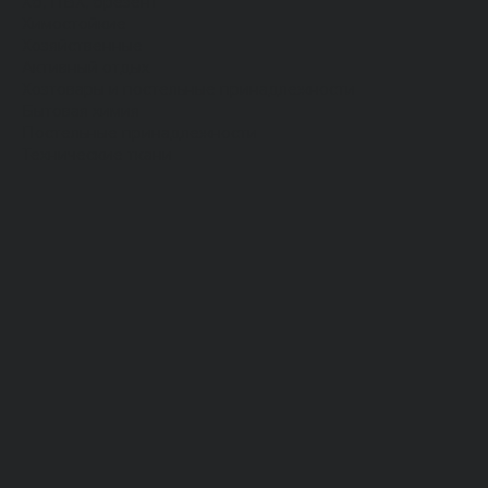
Хб, ПВХ, брезент
Химостойкие
Хозяйственные
Активный отдых
Хозтовары и постельные принадлежности
Бытовая химия
Постельные принадлежности
Технические ткани