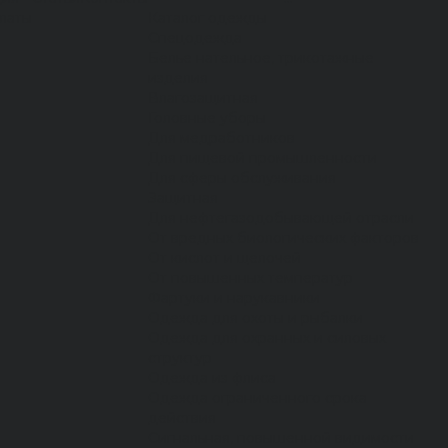
латы
Каталог одежды
Спецодежда
Белье нательное, трикотажные
изделия
Влагозащитная
Головные уборы
Для медработников
Для пищевой промышленности
Для сферы обслуживания
Защитная
Для нефтегазодобывающей отрасли
От вредных биологических факторов
От кислот и щелочей
От повышенных температур
Фартуки и нарукавники
Одежда для охоты и рыбалки
Одежда для охранных и силовых
структур
Одежда из флиса
Одежда ограниченного срока
действия
Сигнальная, повышенной видимости