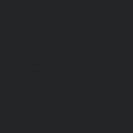
Спецодежда
Н
Белье нательное, трикотажные изделия
О
Влагозащитная
В
Головные уборы
С
Для медработников
П
Для пищевой промышленности
Для сферы обслуживания
Защитная
Одежда для охоты и рыбалки
Одежда для охранных и силовых структур
Одежда из флиса
Одежда ограниченного срока действия
Сигнальная, повышенной видимости
Спецодежда зимняя
Спецодежда летняя
Обувь
Вся обувь
Зимняя обувь
Летняя обувь
Обувь для медицины и сферы услуг, сабо, тапочки
Обувь резиновая, валяная, ПВХ, ЭВА
Жилеты на все случаи жизни