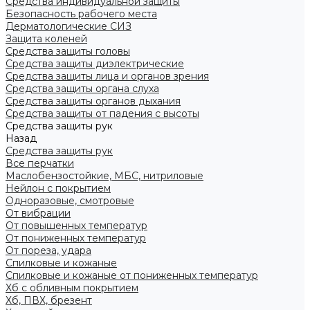
Средства индивидуальной защиты
Безопасность рабочего места
Дерматологические СИЗ
Защита коленей
Средства защиты головы
Средства защиты диэлектрические
Средства защиты лица и органов зрения
Средства защиты органа слуха
Средства защиты органов дыхания
Средства защиты от падения с высоты
Средства защиты рук
Назад
Средства защиты рук
Все перчатки
Маслобензостойкие, МБС, нитриловые
Нейлон с покрытием
Одноразовые, смотровые
От вибрации
От повышенных температур
От пониженных температур
От пореза, удара
Спилковые и кожаные
Спилковые и кожаные от пониженных температур
Хб с обливным покрытием
Хб, ПВХ, брезент