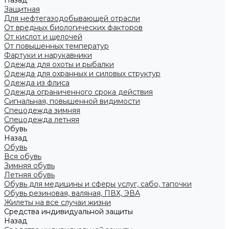
Назад
Защитная
Для нефтегазодобывающей отрасли
От вредных биологических факторов
От кислот и щелочей
От повышенных температур
Фартуки и нарукавники
Одежда для охоты и рыбалки
Одежда для охранных и силовых структур
Одежда из флиса
Одежда ограниченного срока действия
Сигнальная, повышенной видимости
Спецодежда зимняя
Спецодежда летняя
Обувь
Назад
Обувь
Вся обувь
Зимняя обувь
Летняя обувь
Обувь для медицины и сферы услуг, сабо, тапочки
Обувь резиновая, валяная, ПВХ, ЭВА
Жилеты на все случаи жизни
Средства индивидуальной защиты
Назад