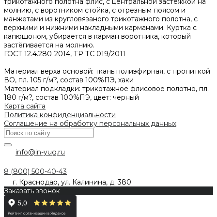
трикотажного полотна флис, с центральной застёжкой на
молнию, с воротником стойка, с отрезным поясом и
манжетами из кругловязаного трикотажного полотна, с
верхними и нижними накладными карманами. Куртка с
капюшоном, убирается в карман воротника, который
застёгивается на молнию.
ГОСТ 12.4.280-2014, ТР ТС 019/2011
Материал верха основой: ткань полиэфирная, с пропиткой
ВО, пл. 105 г/м?, состав 100%ПЭ, хаки
Материал подкладки: трикотажное флисовое полотно, пл.
180 г/м?, состав 100%ПЭ, цвет: черный
Карта сайта
Политика конфиденциальности
Соглашение на обработку персональных данных
info@in-yug.ru
8 (800) 500-40-43
г. Краснодар, ул. Калинина, д. 380
Заказать звонок