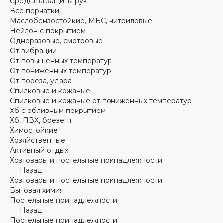
Средства защиты рук
Все перчатки
Маслобензостойкие, МБС, нитриловые
Нейлон с покрытием
Одноразовые, смотровые
От вибрации
От повышенных температур
От пониженных температур
От пореза, удара
Спилковые и кожаные
Спилковые и кожаные от пониженных температур
Хб с обливным покрытием
Хб, ПВХ, брезент
Химостойкие
Хозяйственные
Активный отдых
Хозтовары и постельные принадлежности
Назад
Хозтовары и постельные принадлежности
Бытовая химия
Постельные принадлежности
Назад
Постельные принадлежности