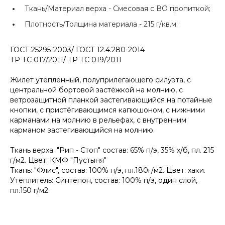
Ткань/Материал верха -
Смесовая с ВО пропиткой;
Плотность/Толщина материала -
215 г/кв.м;
ГОСТ 25295-2003/ ГОСТ 12.4.280-2014
ТР ТС 017/2011/ ТР ТС 019/2011
Жилет утепленный, полуприлегающего силуэта, с
центральной бортовой застёжкой на молнию, с
ветрозащитной планкой застегивающийся на потайные
кнопки, с пристёгивающимся капюшоном, с нижними
карманами на молнию в рельефах, с внутренним
карманом застегивающийся на молнию.
Ткань верха: "Рип - Стоп" состав: 65% п/э, 35% х/б, пл. 215
г/м2. Цвет: КМФ "Пустыня"
Ткань: "Флис", состав: 100% п/э, пл.180г/м2. Цвет: хаки.
Утеплитель: Синтепон, состав: 100% п/э, один слой,
пл.150 г/м2.