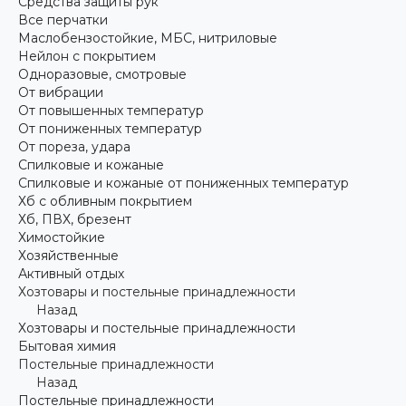
Средства защиты рук
Все перчатки
Маслобензостойкие, МБС, нитриловые
Нейлон с покрытием
Одноразовые, смотровые
От вибрации
От повышенных температур
От пониженных температур
От пореза, удара
Спилковые и кожаные
Спилковые и кожаные от пониженных температур
Хб с обливным покрытием
Хб, ПВХ, брезент
Химостойкие
Хозяйственные
Активный отдых
Хозтовары и постельные принадлежности
Назад
Хозтовары и постельные принадлежности
Бытовая химия
Постельные принадлежности
Назад
Постельные принадлежности