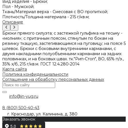
Вид изделия -
Брюки;
Пол -
Мужской;
Ткань/Материал верха -
Смесовая с ВО пропиткой;
Плотность/Толщина материала -
215 г/кв.м;
Описание
Брюки прямого силуэта; с застежкой гульфика на тесьму -
«молния»; с притачным поясом, стянутым по бокам на
резинку ткацкую, застегивающимся на пуговицу; на поясе 5
шлевок. Брюки с боковыми внутренними карманами, с
двумя накладными полуобъемными карманами на задних
половинках, и на боковых швах. тк."Рип-Стоп", ВО, 65% п/э.,
35% х/б, 215 г/кв.м. ГОСТ 12.4.280-2014
Карта сайта
Политика конфиденциальности
Соглашение на обработку персональных данных
info@in-yug.ru
8 (800) 500-40-43
г. Краснодар, ул. Калинина, д. 380
Заказать звонок