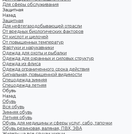
Для сферы обслуживания
Защитная
Назад
Защитная
Для нефтегазодобывающей отрасли
От вредных биологических факторов
От кислот и щелочей
От повышенных температур
Фартуки и нарукавники
Одежда для охоты и рыбалки
Одежда для охранных и силовых структур
Одежда из флиса
Одежда ограниченного срока действия
Сигнальная, повышенной видимости
Спецодежда зимняя
Спецодежда летняя
Обувь
Назад
Обувь
Вся обувь
Зимняя обувь
Летняя обувь
Обувь для медицины и сферы услуг, сабо, тапочки
Обувь резиновая, валяная, ПВХ, ЭВА
Жилеты на все случаи жизни