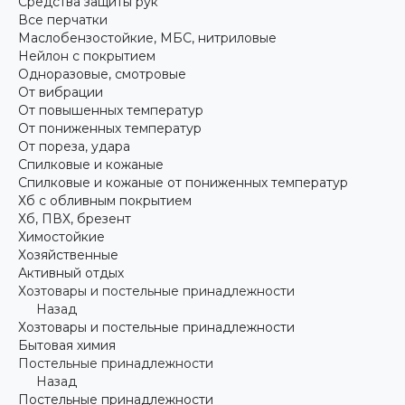
Средства защиты рук
Все перчатки
Маслобензостойкие, МБС, нитриловые
Нейлон с покрытием
Одноразовые, смотровые
От вибрации
От повышенных температур
От пониженных температур
От пореза, удара
Спилковые и кожаные
Спилковые и кожаные от пониженных температур
Хб с обливным покрытием
Хб, ПВХ, брезент
Химостойкие
Хозяйственные
Активный отдых
Хозтовары и постельные принадлежности
Назад
Хозтовары и постельные принадлежности
Бытовая химия
Постельные принадлежности
Назад
Постельные принадлежности