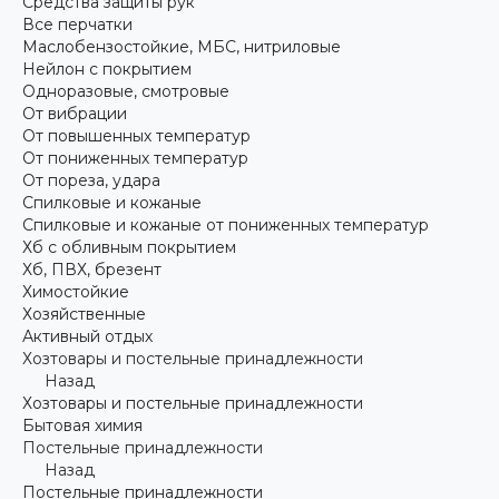
Средства защиты рук
Все перчатки
Маслобензостойкие, МБС, нитриловые
Нейлон с покрытием
Одноразовые, смотровые
От вибрации
От повышенных температур
От пониженных температур
От пореза, удара
Спилковые и кожаные
Спилковые и кожаные от пониженных температур
Хб с обливным покрытием
Хб, ПВХ, брезент
Химостойкие
Хозяйственные
Активный отдых
Хозтовары и постельные принадлежности
Назад
Хозтовары и постельные принадлежности
Бытовая химия
Постельные принадлежности
Назад
Постельные принадлежности