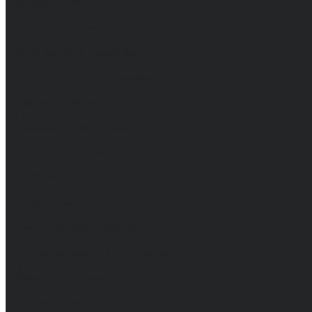
Влагозащитная
Головные уборы
Для медработников
Для пищевой промышленности
Для сферы обслуживания
Защитная
Одежда для охоты и рыбалки
Одежда для охранных и силовых структур
Одежда из флиса
Одежда ограниченного срока действия
Сигнальная, повышенной видимости
Спецодежда зимняя
Спецодежда летняя
Обувь
Вся обувь
Зимняя обувь
Летняя обувь
Обувь для медицины и сферы услуг, сабо, тапочки
Обувь резиновая, валяная, ПВХ, ЭВА
Жилеты на все случаи жизни
Средства индивидуальной защиты
Безопасность рабочего места
Дерматологические СИЗ
Защита коленей
Средства защиты головы