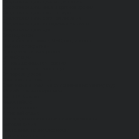
Средства защиты диэлектрические
Средства защиты лица и органов зрения
Средства защиты органа слуха
Средства защиты органов дыхания
Средства защиты от падения с высоты
Средства защиты рук
Все перчатки
Маслобензостойкие, МБС, нитриловые
Нейлон с покрытием
Одноразовые, смотровые
От вибрации
От повышенных температур
От пониженных температур
От пореза, удара
Спилковые и кожаные
Спилковые и кожаные от пониженных температур
Хб с обливным покрытием
Хб, ПВХ, брезент
Химостойкие
Хозяйственные
Активный отдых
Хозтовары и постельные принадлежности
Бытовая химия
Постельные принадлежности
Технические ткани