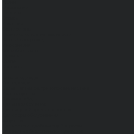
Акции
О компании
Новости
Отзывы
Вакансии
Сертификаты
Политика конфиденциальности
Как выбрать размер
Информация
Способы оплаты
Гарантии
Статьи
Контакты
...
Каталог одежды
Спецодежда
Белье нательное, трикотажные изделия
Влагозащитная
Головные уборы
Для медработников
Для пищевой промышленности
Для сферы обслуживания
Защитная
Для нефтегазодобывающей отрасли
От вредных биологических факторов