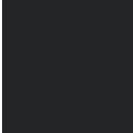
От кислот и щелочей
От повышенных температур
Фартуки и нарукавники
Одежда для охоты и рыбалки
Одежда для охранных и силовых структур
Одежда из флиса
Одежда ограниченного срока действия
Сигнальная, повышенной видимости
Спецодежда зимняя
Спецодежда летняя
Обувь
Вся обувь
Зимняя обувь
Летняя обувь
Обувь для медицины и сферы услуг, сабо, тапочки
Обувь резиновая, валяная, ПВХ, ЭВА
Жилеты на все случаи жизни
Средства индивидуальной защиты
Безопасность рабочего места
Дерматологические СИЗ
Защита коленей
Средства защиты головы
Средства защиты диэлектрические
Средства защиты лица и органов зрения
Средства защиты органа слуха