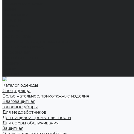
Технические ткани
Акции
О компании
Новости
Отзывы
Вакансии
Сертификаты
Политика конфиденциальности
Как выбрать размер
Информация
Способы оплаты
Гарантии
Статьи
Контакты
Каталог одежды
Спецодежда
Белье нательное, трикотажные изделия
Влагозащитная
Головные уборы
Для медработников
Для пищевой промышленности
Для сферы обслуживания
Защитная
Одежда для охоты и рыбалки