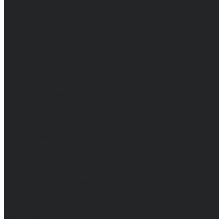
Средства защиты органов дыхания
Средства защиты от падения с высоты
Средства защиты рук
Все перчатки
Маслобензостойкие, МБС, нитриловые
Нейлон с покрытием
Одноразовые, смотровые
От вибрации
От повышенных температур
От пониженных температур
От пореза, удара
Спилковые и кожаные
Спилковые и кожаные от пониженных температур
Хб с обливным покрытием
Хб, ПВХ, брезент
Химостойкие
Хозяйственные
Активный отдых
Хозтовары и постельные принадлежности
Бытовая химия
Постельные принадлежности
Кровати
Матрасы, одеяла, подушки, покрывала
Полотенца
Постельное белье