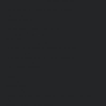
Каталог одежды
Спецодежда
Белье нательное, трикотажные изделия
Влагозащитная
Головные уборы
Для медработников
Для пищевой промышленности
Для сферы обслуживания
Защитная
Одежда для охоты и рыбалки
Одежда для охранных и силовых структур
Одежда из флиса
Одежда ограниченного срока действия
Сигнальная, повышенной видимости
Спецодежда зимняя
Спецодежда летняя
Обувь
Вся обувь
Зимняя обувь
Летняя обувь
Обувь для медицины и сферы услуг, сабо, тапочки
Обувь резиновая, валяная, ПВХ, ЭВА
Жилеты на все случаи жизни