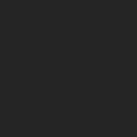
Средства индивидуальной защиты
Безопасность рабочего места
Дерматологические СИЗ
Защита коленей
Средства защиты головы
Средства защиты диэлектрические
Средства защиты лица и органов зрения
Средства защиты органа слуха
Средства защиты органов дыхания
Средства защиты от падения с высоты
Средства защиты рук
Все перчатки
Маслобензостойкие, МБС, нитриловые
Нейлон с покрытием
Одноразовые, смотровые
От вибрации
От повышенных температур
От пониженных температур
От пореза, удара
Спилковые и кожаные
Спилковые и кожаные от пониженных температур
Хб с обливным покрытием