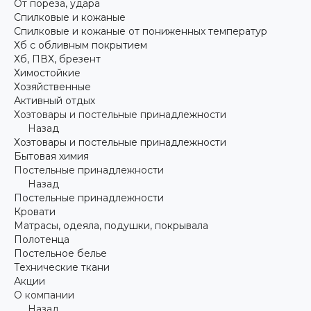
От пореза, удара
Спилковые и кожаные
Спилковые и кожаные от пониженных температур
Хб с обливным покрытием
Хб, ПВХ, брезент
Химостойкие
Хозяйственные
Активный отдых
Хозтовары и постельные принадлежности
Назад
Хозтовары и постельные принадлежности
Бытовая химия
Постельные принадлежности
Назад
Постельные принадлежности
Кровати
Матрасы, одеяла, подушки, покрывала
Полотенца
Постельное белье
Технические ткани
Акции
О компании
Назад