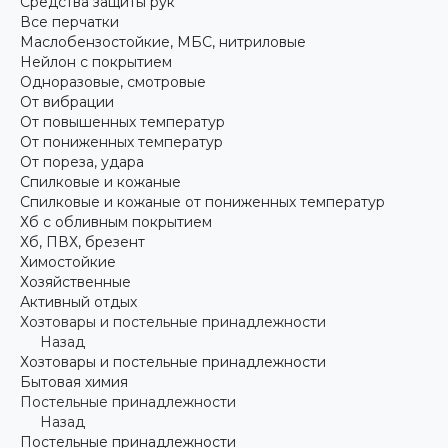
Средства защиты рук
Все перчатки
Маслобензостойкие, МБС, нитриловые
Нейлон с покрытием
Одноразовые, смотровые
От вибрации
От повышенных температур
От пониженных температур
От пореза, удара
Спилковые и кожаные
Спилковые и кожаные от пониженных температур
Хб с обливным покрытием
Хб, ПВХ, брезент
Химостойкие
Хозяйственные
Активный отдых
Хозтовары и постельные принадлежности
Назад
Хозтовары и постельные принадлежности
Бытовая химия
Постельные принадлежности
Назад
Постельные принадлежности