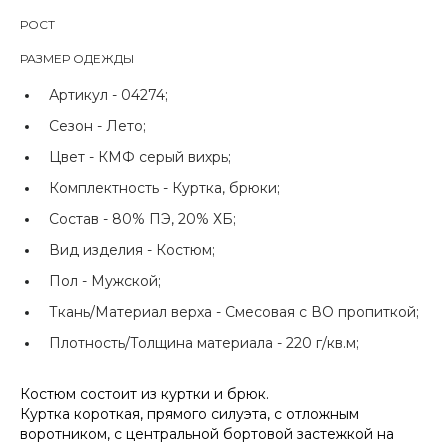
РОСТ
РАЗМЕР ОДЕЖДЫ
Артикул -
04274;
Сезон -
Лето;
Цвет -
КМФ серый вихрь;
Комплектность -
Куртка, брюки;
Состав -
80% ПЭ, 20% ХБ;
Вид изделия -
Костюм;
Пол -
Мужской;
Ткань/Материал верха -
Смесовая с ВО пропиткой;
Плотность/Толщина материала -
220 г/кв.м;
Костюм состоит из куртки и брюк.
Куртка короткая, прямого силуэта, с отложным
воротником, с центральной бортовой застежкой на