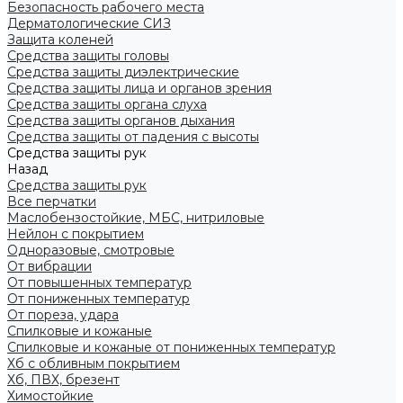
Безопасность рабочего места
Дерматологические СИЗ
Защита коленей
Средства защиты головы
Средства защиты диэлектрические
Средства защиты лица и органов зрения
Средства защиты органа слуха
Средства защиты органов дыхания
Средства защиты от падения с высоты
Средства защиты рук
Назад
Средства защиты рук
Все перчатки
Маслобензостойкие, МБС, нитриловые
Нейлон с покрытием
Одноразовые, смотровые
От вибрации
От повышенных температур
От пониженных температур
От пореза, удара
Спилковые и кожаные
Спилковые и кожаные от пониженных температур
Хб с обливным покрытием
Хб, ПВХ, брезент
Химостойкие