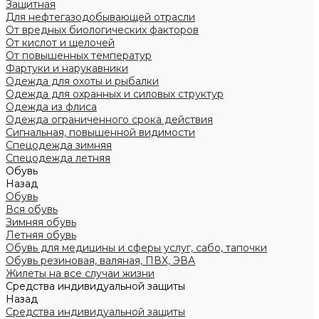
Защитная
Для нефтегазодобывающей отрасли
От вредных биологических факторов
От кислот и щелочей
От повышенных температур
Фартуки и нарукавники
Одежда для охоты и рыбалки
Одежда для охранных и силовых структур
Одежда из флиса
Одежда ограниченного срока действия
Сигнальная, повышенной видимости
Спецодежда зимняя
Спецодежда летняя
Обувь
Назад
Обувь
Вся обувь
Зимняя обувь
Летняя обувь
Обувь для медицины и сферы услуг, сабо, тапочки
Обувь резиновая, валяная, ПВХ, ЭВА
Жилеты на все случаи жизни
Средства индивидуальной защиты
Назад
Средства индивидуальной защиты