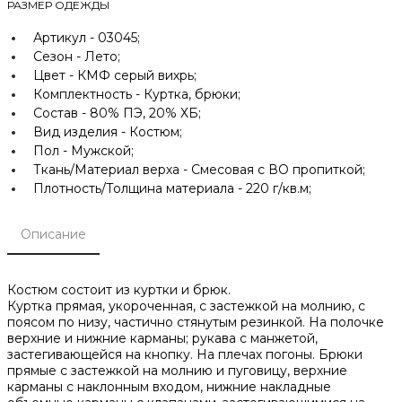
РАЗМЕР ОДЕЖДЫ
Артикул -
03045;
Сезон -
Лето;
Цвет -
КМФ серый вихрь;
Комплектность -
Куртка, брюки;
Состав -
80% ПЭ, 20% ХБ;
Вид изделия -
Костюм;
Пол -
Мужской;
Ткань/Материал верха -
Смесовая с ВО пропиткой;
Плотность/Толщина материала -
220 г/кв.м;
Описание
Костюм состоит из куртки и брюк.
Куртка прямая, укороченная, с застежкой на молнию, с
поясом по низу, частично стянутым резинкой. На полочке
верхние и нижние карманы; рукава с манжетой,
застегивающейся на кнопку. На плечах погоны. Брюки
прямые с застежкой на молнию и пуговицу, верхние
карманы с наклонным входом, нижние накладные