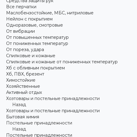
Средства защиты рук
Все перчатки
Маслобензостойкие, МБС, нитриловые
Нейлон с покрытием
Одноразовые, смотровые
От вибрации
От повышенных температур
От пониженных температур
От пореза, удара
Спилковые и кожаные
Спилковые и кожаные от пониженных температур
Хб с обливным покрытием
Хб, ПВХ, брезент
Химостойкие
Хозяйственные
Активный отдых
Хозтовары и постельные принадлежности
Назад
Хозтовары и постельные принадлежности
Бытовая химия
Постельные принадлежности
Назад
Постельные принадлежности