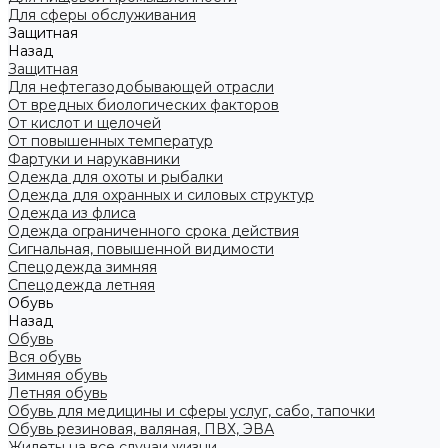
Для сферы обслуживания
Защитная
Назад
Защитная
Для нефтегазодобывающей отрасли
От вредных биологических факторов
От кислот и щелочей
От повышенных температур
Фартуки и нарукавники
Одежда для охоты и рыбалки
Одежда для охранных и силовых структур
Одежда из флиса
Одежда ограниченного срока действия
Сигнальная, повышенной видимости
Спецодежда зимняя
Спецодежда летняя
Обувь
Назад
Обувь
Вся обувь
Зимняя обувь
Летняя обувь
Обувь для медицины и сферы услуг, сабо, тапочки
Обувь резиновая, валяная, ПВХ, ЭВА
Жилеты на все случаи жизни