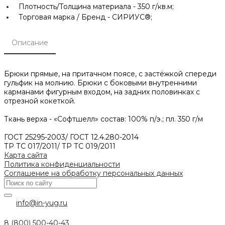
Плотность/Толщина материала -
350 г/кв.м;
Торговая марка / Бренд -
СИРИУС®;
Описание
Брюки прямые, на притачном поясе, с застёжкой спереди
гульфик на молнию. Брюки с боковыми внутренними
карманами фигурным входом, на задних половинках с
отрезной кокеткой.
Ткань верха - «Софтшелл» состав: 100% п/э.; пл. 350 г/м
ГОСТ 25295-2003/ ГОСТ 12.4.280-2014
ТР ТС 017/2011/ ТР ТС 019/2011
Карта сайта
Политика конфиденциальности
Соглашение на обработку персональных данных
info@in-yug.ru
8 (800) 500-40-43