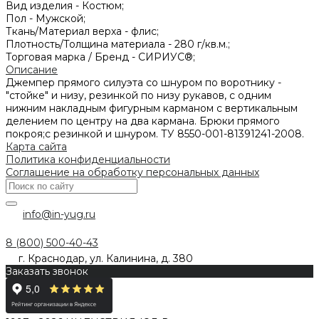
Вид изделия -
Костюм;
Пол -
Мужской;
Ткань/Материал верха -
флис;
Плотность/Толщина материала -
280 г/кв.м.;
Торговая марка / Бренд -
СИРИУС®;
Описание
Джемпер прямого силуэта со шнуром по воротнику -
"стойке" и низу, резинкой по низу рукавов, с одним
нижним накладным фигурным карманом с вертикальным
делением по центру на два кармана. Брюки прямого
покроя;с резинкой и шнуром. ТУ 8550-001-81391241-2008.
Карта сайта
Политика конфиденциальности
Соглашение на обработку персональных данных
info@in-yug.ru
8 (800) 500-40-43
г. Краснодар, ул. Калинина, д. 380
Заказать звонок