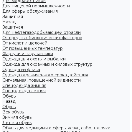
Для медработников
Для пищевой промышленности
Для сферы обслуживания
Защитная
Назад
Защитная
Для нефтегазодобывающей отрасли
От вредных биологических факторов
От кислот и щелочей
От повышенных температур
Фартуки и нарукавники
Одежда для охоты и рыбалки
Одежда для охранных и силовых структур
Одежда из флиса
Одежда ограниченного срока действия
Сигнальная, повышенной видимости
Спецодежда зимняя
Спецодежда летняя
Обувь
Назад
Обувь
Вся обувь
Зимняя обувь
Летняя обувь
Обувь для медицины и сферы услуг, сабо, тапочки