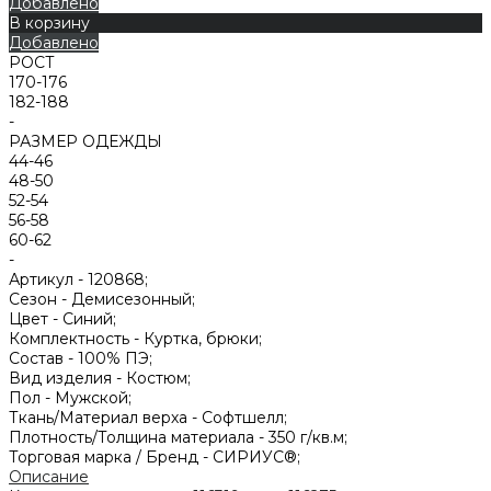
Добавлено
В корзину
Добавлено
РОСТ
170-176
182-188
-
РАЗМЕР ОДЕЖДЫ
44-46
48-50
52-54
56-58
60-62
-
Артикул -
120868;
Сезон -
Демисезонный;
Цвет -
Синий;
Комплектность -
Куртка, брюки;
Состав -
100% ПЭ;
Вид изделия -
Костюм;
Пол -
Мужской;
Ткань/Материал верха -
Софтшелл;
Плотность/Толщина материала -
350 г/кв.м;
Торговая марка / Бренд -
СИРИУС®;
Описание