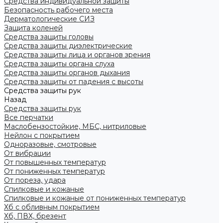
Средства индивидуальной защиты
Безопасность рабочего места
Дерматологические СИЗ
Защита коленей
Средства защиты головы
Средства защиты диэлектрические
Средства защиты лица и органов зрения
Средства защиты органа слуха
Средства защиты органов дыхания
Средства защиты от падения с высоты
Средства защиты рук
Назад
Средства защиты рук
Все перчатки
Маслобензостойкие, МБС, нитриловые
Нейлон с покрытием
Одноразовые, смотровые
От вибрации
От повышенных температур
От пониженных температур
От пореза, удара
Спилковые и кожаные
Спилковые и кожаные от пониженных температур
Хб с обливным покрытием
Хб, ПВХ, брезент