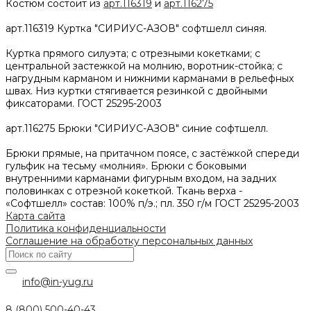
Костюм состоит из
арт.116319
и
арт.116275
арт.116319 Куртка "СИРИУС-АЗОВ" софтшелл синяя.
Куртка прямого силуэта; с отрезными кокетками; с
центральной застежкой на молнию, воротник-стойка; с
нагрудным карманом и нижними карманами в рельефных
швах. Низ куртки стягивается резинкой с двойными
фиксаторами. ГОСТ 25295-2003
арт.116275 Брюки "СИРИУС-АЗОВ" синие софтшелл.
Брюки прямые, на притачном поясе, с застёжкой спереди
гульфик на тесьму «молния». Брюки с боковыми
внутренними карманами фигурным входом, на задних
половинках с отрезной кокеткой. Ткань верха -
«Софтшелл» состав: 100% п/э.; пл. 350 г/м ГОСТ 25295-2003
Карта сайта
Политика конфиденциальности
Соглашение на обработку персональных данных
info@in-yug.ru
8 (800) 500-40-43