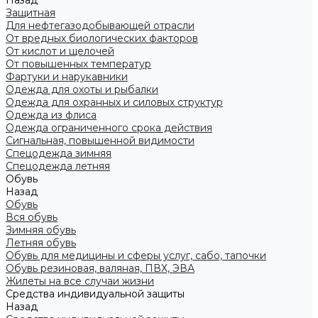
Назад
Защитная
Для нефтегазодобывающей отрасли
От вредных биологических факторов
От кислот и щелочей
От повышенных температур
Фартуки и нарукавники
Одежда для охоты и рыбалки
Одежда для охранных и силовых структур
Одежда из флиса
Одежда ограниченного срока действия
Сигнальная, повышенной видимости
Спецодежда зимняя
Спецодежда летняя
Обувь
Назад
Обувь
Вся обувь
Зимняя обувь
Летняя обувь
Обувь для медицины и сферы услуг, сабо, тапочки
Обувь резиновая, валяная, ПВХ, ЭВА
Жилеты на все случаи жизни
Средства индивидуальной защиты
Назад