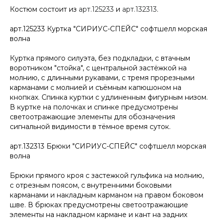
Костюм состоит из
арт.125233
и
арт.132313
.
арт.125233 Куртка "СИРИУС-СПЕЙС" софтшелл морская
волна
Куртка прямого силуэта, без подкладки, с втачным
воротником "стойка", с центральной застёжкой на
молнию, с длинными рукавами, с тремя прорезными
карманами с молнией и съёмным капюшоном на
кнопках. Спинка куртки с удлиненным фигурным низом.
В куртке на полочках и спинке предусмотрены
светоотражающие элементы для обозначения
сигнальной видимости в тёмное время суток.
арт.132313 Брюки "СИРИУС-СПЕЙС" софтшелл морская
волна
Брюки прямого кроя с застежкой гульфика на молнию,
с отрезным поясом, с внутренними боковыми
карманами и накладным карманом на правом боковом
шве. В брюках предусмотрены светоотражающие
элементы на накладном кармане и кант на задних