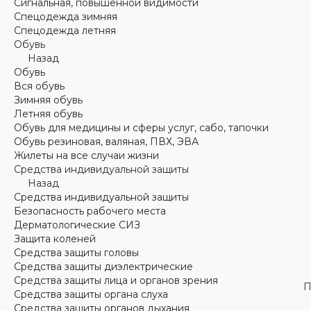
Сигнальная, повышенной видимости
Спецодежда зимняя
Спецодежда летняя
Обувь
Назад
Обувь
Вся обувь
Зимняя обувь
Летняя обувь
Обувь для медицины и сферы услуг, сабо, тапочки
Обувь резиновая, валяная, ПВХ, ЭВА
Жилеты на все случаи жизни
Средства индивидуальной защиты
Назад
Средства индивидуальной защиты
Безопасность рабочего места
Дерматологические СИЗ
Защита коленей
Средства защиты головы
Средства защиты диэлектрические
Средства защиты лица и органов зрения
П
Средства защиты органа слуха
Средства защиты органов дыхания