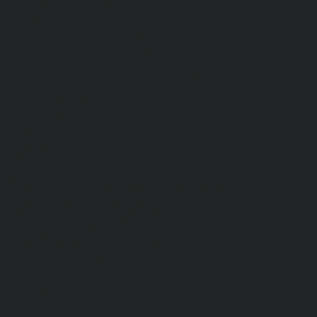
Для сферы обслуживания
Защитная
Одежда для охоты и рыбалки
Одежда для охранных и силовых структур
Одежда из флиса
Одежда ограниченного срока действия
Сигнальная, повышенной видимости
Спецодежда зимняя
Спецодежда летняя
Обувь
Вся обувь
Зимняя обувь
Летняя обувь
Обувь для медицины и сферы услуг, сабо, тапочки
Обувь резиновая, валяная, ПВХ, ЭВА
Жилеты на все случаи жизни
Средства индивидуальной защиты
Безопасность рабочего места
Дерматологические СИЗ
Защита коленей
Средства защиты головы
Средства защиты диэлектрические
Средства защиты лица и органов зрения