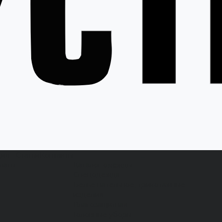
ция
Статьи
Контакты
...
латы
Каталог одежды
Спецодежда
Белье нательное, трикотажные
изделия
Влагозащитная
Головные уборы