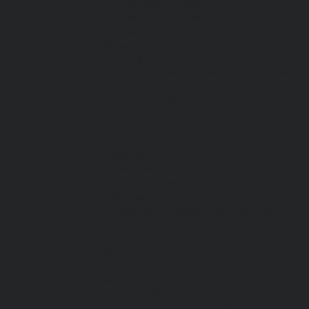
Для медработников
Для пищевой промышленности
Для сферы обслуживания
Защитная
Для нефтегазодобывающей отрасли
От вредных биологических факторов
От кислот и щелочей
От повышенных температур
Фартуки и нарукавники
Одежда для охоты и рыбалки
Одежда для охранных и силовых
структур
Одежда из флиса
Одежда ограниченного срока
действия
Сигнальная, повышенной видимости
Спецодежда зимняя
Спецодежда летняя
Обувь
Вся обувь
Зимняя обувь
Летняя обувь
Обувь для медицины и сферы услуг,