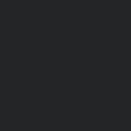
Средства защиты органа слуха
Средства защиты органов дыхания
Средства защиты от падения с высоты
Средства защиты рук
Все перчатки
Маслобензостойкие, МБС, нитриловые
Нейлон с покрытием
Одноразовые, смотровые
От вибрации
От повышенных температур
От пониженных температур
От пореза, удара
Спилковые и кожаные
Спилковые и кожаные от пониженных температур
Хб с обливным покрытием
Хб, ПВХ, брезент
Химостойкие
Хозяйственные
Активный отдых
Хозтовары и постельные принадлежности
Бытовая химия
Постельные принадлежности