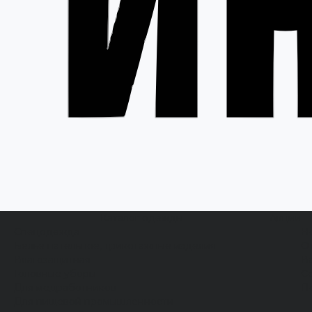
Каталог одежды
Акции
Спецодежда
Н
Белье нательное, трикотажные изделия
О
Влагозащитная
В
Головные уборы
С
Для медработников
П
Для пищевой промышленности