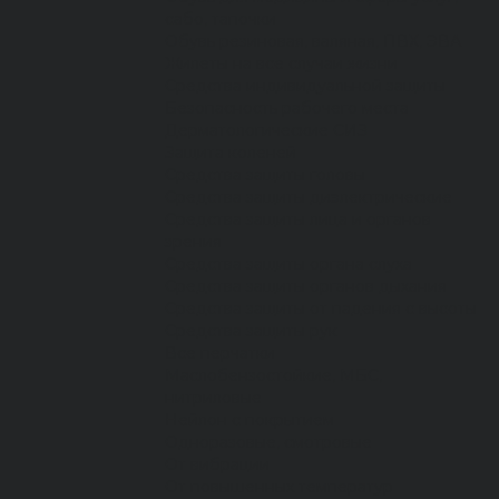
сабо, тапочки
Обувь резиновая, валяная, ПВХ, ЭВА
Жилеты на все случаи жизни
Средства индивидуальной защиты
Безопасность рабочего места
Дерматологические СИЗ
Защита коленей
Средства защиты головы
Средства защиты диэлектрические
Средства защиты лица и органов
зрения
Средства защиты органа слуха
Средства защиты органов дыхания
Средства защиты от падения с высоты
Средства защиты рук
Все перчатки
Маслобензостойкие, МБС,
нитриловые
Нейлон с покрытием
Одноразовые, смотровые
От вибрации
От повышенных температур