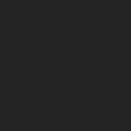
От пониженных температур
От пореза, удара
Спилковые и кожаные
Спилковые и кожаные от пониженных
температур
Хб с обливным покрытием
Хб, ПВХ, брезент
Химостойкие
Хозяйственные
Активный отдых
Хозтовары и постельные
принадлежности
Бытовая химия
Постельные принадлежности
Кровати
Матрасы, одеяла, подушки, покрывала
Полотенца
Постельное белье
Технические ткани
Акции
О компании
Новости