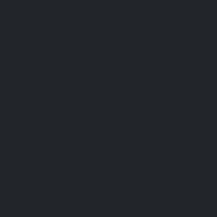
Средства индивидуальной защиты
Безопасность рабочего места
Дерматологические СИЗ
Защита коленей
Средства защиты головы
Средства защиты диэлектрические
Средства защиты лица и органов зрения
Средства защиты органа слуха
Средства защиты органов дыхания
Средства защиты от падения с высоты
Средства защиты рук
Все перчатки
Маслобензостойкие, МБС, нитриловые
Нейлон с покрытием
Одноразовые, смотровые
От вибрации
От повышенных температур
От пониженных температур
От пореза, удара
Спилковые и кожаные
Спилковые и кожаные от пониженных температур
Хб с обливным покрытием