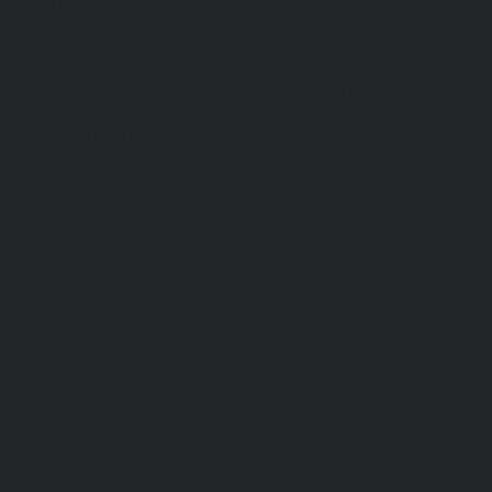
Хб, ПВХ, брезент
Химостойкие
Хозяйственные
Активный отдых
Хозтовары и постельные принадлежности
Бытовая химия
Постельные принадлежности
Технические ткани