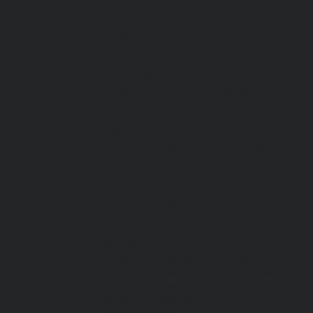
Спецодежда зимняя
Спецодежда летняя
Обувь
Вся обувь
Зимняя обувь
Летняя обувь
Обувь для медицины и сферы услуг,
сабо, тапочки
Обувь резиновая, валяная, ПВХ, ЭВА
Жилеты на все случаи жизни
Средства индивидуальной защиты
Безопасность рабочего места
Дерматологические СИЗ
Защита коленей
Средства защиты головы
Средства защиты диэлектрические
Средства защиты лица и органов
зрения
Средства защиты органа слуха
Средства защиты органов дыхания
Средства защиты от падения с высоты
Средства защиты рук