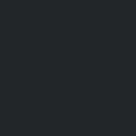
Спецодежда
Н
Белье нательное, трикотажные изделия
О
Влагозащитная
В
Головные уборы
С
Для медработников
П
Для пищевой промышленности
Для сферы обслуживания
Защитная
Одежда для охоты и рыбалки
Одежда для охранных и силовых структур
Одежда из флиса
Одежда ограниченного срока действия
Сигнальная, повышенной видимости
Спецодежда зимняя
Спецодежда летняя
Обувь
Вся обувь
Зимняя обувь
Летняя обувь
Обувь для медицины и сферы услуг, сабо, тапочки
Обувь резиновая, валяная, ПВХ, ЭВА
Жилеты на все случаи жизни