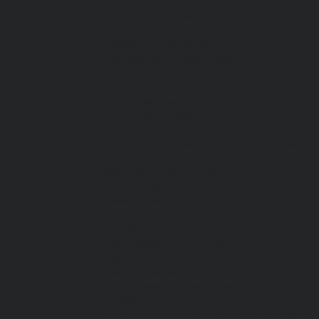
Все перчатки
Маслобензостойкие, МБС,
нитриловые
Нейлон с покрытием
Одноразовые, смотровые
От вибрации
От повышенных температур
От пониженных температур
От пореза, удара
Спилковые и кожаные
Спилковые и кожаные от пониженных
температур
Хб с обливным покрытием
Хб, ПВХ, брезент
Химостойкие
Хозяйственные
Активный отдых
Хозтовары и постельные
принадлежности
Бытовая химия
Постельные принадлежности
Кровати
Матрасы, одеяла, подушки, покрывала