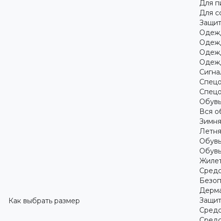
Для 
Для с
Защит
Одежд
Одежд
Одежд
Одежд
Сигна
Спецо
Спецо
Обув
Вся о
Зимня
Летня
Обувь
Обувь
Жилет
Средс
Безоп
Дерма
Защит
Как выбрать размер
Средс
Средс