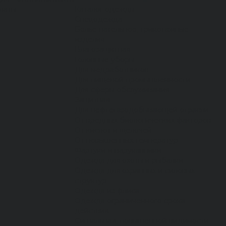
латы
Каталог одежды
Спецодежда
Белье нательное, трикотажные
изделия
Влагозащитная
Головные уборы
Для медработников
Для пищевой промышленности
Для сферы обслуживания
Защитная
Для нефтегазодобывающей отрасли
От вредных биологических факторов
От кислот и щелочей
От повышенных температур
Фартуки и нарукавники
Одежда для охоты и рыбалки
Одежда для охранных и силовых
структур
Одежда из флиса
Одежда ограниченного срока
действия
Сигнальная, повышенной видимости