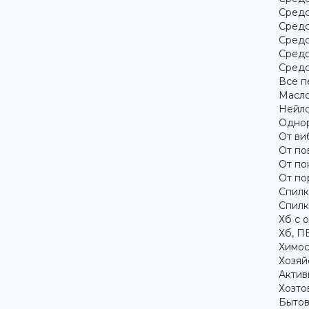
Средс
Средс
Средс
Средс
Средс
Все п
Масло
Нейло
Однор
От ви
От по
От по
От по
Спилк
Спилк
Хб с 
Хб, П
Химос
Хозяй
Актив
Хозто
Бытов