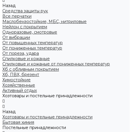
Назад
Средства защиты рук
Все перчатки
Маслобензостойкие, МБС, нитриловые
Нейлон с покрытием
Одноразовые, смотровые
От вибрации
От повышенных температур
От пониженных температур
От пореза, удара
Спилковые и кожаные
Спилковые и кожаные от пониженных температур
Хб с обливным покрытием
Хб, ПВХ, брезент
Химостойкие
Хозяйственные
Активный отдых
Хозтовары и постельные принадлежности
Назад
Хозтовары и постельные принадлежности
Бытовая химия
Постельные принадлежности