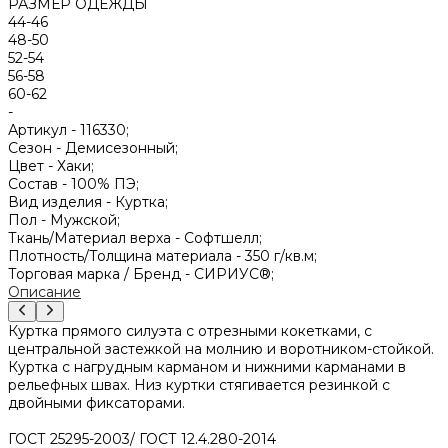
РАЗМЕР ОДЕЖДЫ
44-46
48-50
52-54
56-58
60-62
-
Артикул -
116330;
Сезон -
Демисезонный;
Цвет -
Хаки;
Состав -
100% ПЭ;
Вид изделия -
Куртка;
Пол -
Мужской;
Ткань/Материал верха -
Софтшелл;
Плотность/Толщина материала -
350 г/кв.м;
Торговая марка / Бренд -
СИРИУС®;
Описание
Куртка прямого силуэта с отрезными кокетками, с
центральной застежкой на молнию и воротником-стойкой.
Куртка с нагрудным карманом и нижними карманами в
рельефных швах. Низ куртки стягивается резинкой с
двойными фиксаторами.
ГОСТ 25295-2003/ ГОСТ 12.4.280-2014