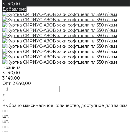
3 140,00
Добавлено
Розница
3 140,00
3 140,00
Опт.
2 640,00
-
+
×
Выбрано максимальное количество, доступное для заказа
шт.
шт.
шт.
шт.
шт.