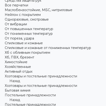
Средства защиты рук
Все перчатки
Маслобензостойкие, МБС, нитриловые
Нейлон с покрытием
Одноразовые, смотровые
От вибрации
От повышенных температур
От пониженных температур
От пореза, удара
Спилковые и кожаные
Спилковые и кожаные от пониженных температур
Хб с обливным покрытием
Хб, ПВХ, брезент
Химостойкие
Хозяйственные
Активный отдых
Хозтовары и постельные принадлежности
Назад
Хозтовары и постельные принадлежности
Бытовая химия
Постельные принадлежности
Назад
Постельные принадлежности