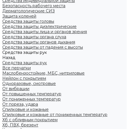
Средства индивидуальной защиты
Безопасность рабочего места
Дерматологические СИЗ
Защита коленей
Средства защиты головы
Средства защиты диэлектрические
Средства защиты лица и органов зрения
Средства защиты органа слуха
Средства защиты органов дыхания
Средства защиты от падения с высоты
Средства защиты рук
Назад
Средства защиты рук
Все перчатки
Маслобензостойкие, МБС, нитриловые
Нейлон с покрытием
Одноразовые, смотровые
От вибрации
От повышенных температур
От пониженных температур
От пореза, удара
Спилковые и кожаные
Спилковые и кожаные от пониженных температур
Хб с обливным покрытием
Хб, ПВХ, брезент