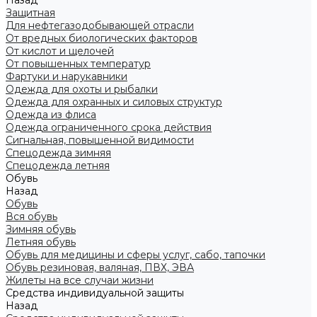
Назад
Защитная
Для нефтегазодобывающей отрасли
От вредных биологических факторов
От кислот и щелочей
От повышенных температур
Фартуки и нарукавники
Одежда для охоты и рыбалки
Одежда для охранных и силовых структур
Одежда из флиса
Одежда ограниченного срока действия
Сигнальная, повышенной видимости
Спецодежда зимняя
Спецодежда летняя
Обувь
Назад
Обувь
Вся обувь
Зимняя обувь
Летняя обувь
Обувь для медицины и сферы услуг, сабо, тапочки
Обувь резиновая, валяная, ПВХ, ЭВА
Жилеты на все случаи жизни
Средства индивидуальной защиты
Назад