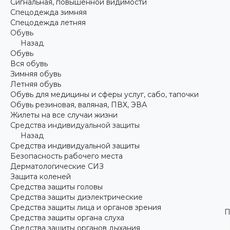
Сигнальная, повышенной видимости
Спецодежда зимняя
Спецодежда летняя
Обувь
Назад
Обувь
Вся обувь
Зимняя обувь
Летняя обувь
Обувь для медицины и сферы услуг, сабо, тапочки
Обувь резиновая, валяная, ПВХ, ЭВА
Жилеты на все случаи жизни
Средства индивидуальной защиты
Назад
Средства индивидуальной защиты
Безопасность рабочего места
Дерматологические СИЗ
Защита коленей
Средства защиты головы
Средства защиты диэлектрические
Средства защиты лица и органов зрения
П
Средства защиты органа слуха
Средства защиты органов дыхания